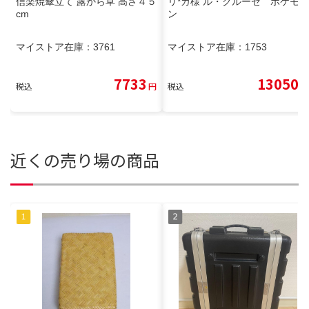
信楽焼傘立て 露から草 高さ４５
リ*カ様 ル・クルーゼ ポケモ
cm
ン
マイストア在庫：
3761
マイストア在庫：
1753
7733
13050
税込
円
税込
円
近くの売り場の商品