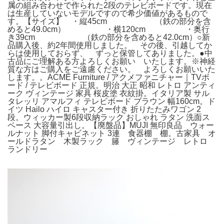
属の組み合わせで作られた2段のテレビボードです。現在
は生産していないモデルですので希少価値があるもので
す。【サイズ】 ・縦45cm （鉄の部分を含
めると49.0cm） ・横120cm ・奥行
き39cm （鉄の部分を含めると42.0cm）○新
品購入後、約2年間使用しました。 その後、引越してか
らは使用しておらず、 ずっと保管してありました。●中
古品にご理解ある方よろしくお願い いたします。※神経
質な方はご購入をご遠慮ください。 よろしくお願いいた
します。。ACME Furniture / アクメファニチャー｜TVボ
ード / テレビボード 正規。明治 大正 昭和 レトロ アンティ
ーク ヴィンテージ 家具 桜皮塗 衣紋掛。イタリア製 サル
タレッリ アマルフィ テレビボード ブラウン 幅160cm。ド
イツ Hailo ハイロ キャスター付き 折りたたみワゴン 2
段。ウィッカー製6段収納ラック おしゃれ ラタン 洗面ス
ペース 大容量引出し。【廃盤品】MUJI 無印良品 ウォー
ルナット 脚付キャビネット 3連 食器棚 棚。古家具 オ
ールドラタン 木製ラック 籐 ヴィンテージ レトロ
ランドリー