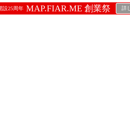
MAP.FIAR.ME 創業祭
詳
設25周年