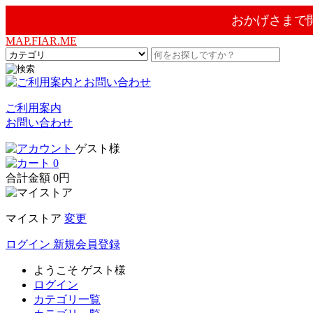
おかげさまで開
MAP.FIAR.ME
ご利用案内
お問い合わせ
ゲスト様
0
合計金額
0円
マイストア
変更
ログイン
新規会員登録
ようこそ
ゲスト様
ログイン
カテゴリ一覧