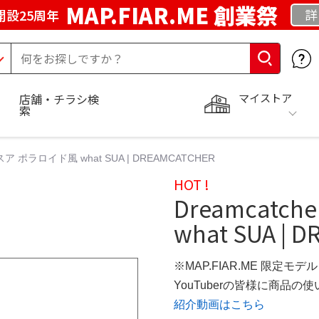
MAP.FIAR.ME 創業祭
詳
開設25周年
マイストア
店舗・チラシ検
索
A スア ポラロイド風 what SUA | DREAMCATCHER
HOT !
Dreamcatc
what SUA | 
※MAP.FIAR.ME 限定モデル
YouTuberの皆様に商品
紹介動画はこちら