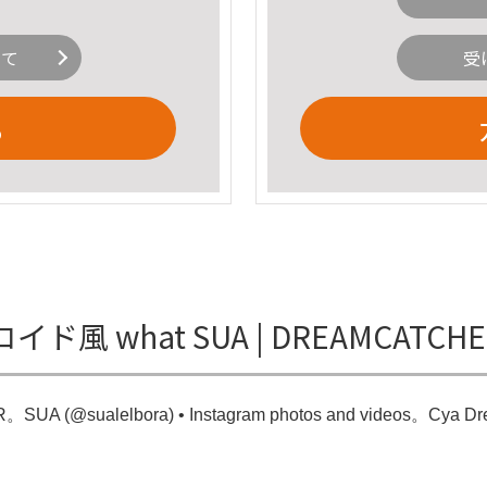
いて
受
る
ラロイド風 what SUA | DREAMCAT
 (@sualelbora) • Instagram photos and videos。Суа D