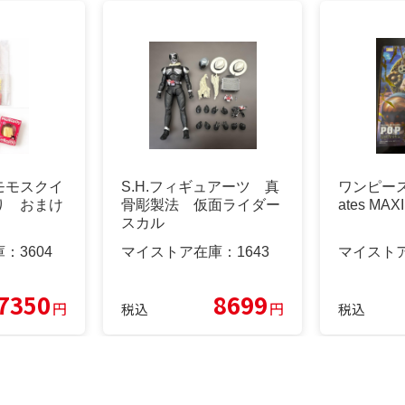
モモスクイ
S.H.フィギュアーツ 真
ワンピース Po
り おまけ
骨彫製法 仮面ライダー
ates MA
スカル
庫：
3604
マイストア在庫：
1643
マイスト
7350
8699
円
円
税込
税込