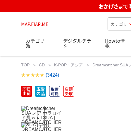
おかげさまで
MAP.FIAR.ME
カテゴリ一
デジタルチラ
Howto情
覧
シ
報
TOP
CD
K-POP・アジア
Dreamcatcher SU
(3424)