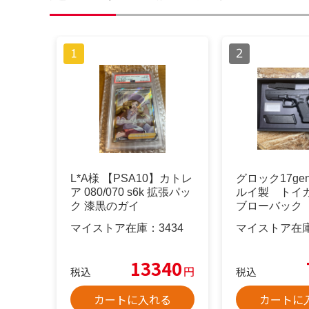
L*A様 【PSA10】カトレ
グロック17ge
ア 080/070 s6k 拡張パッ
ルイ製 トイ
ク 漆黒のガイ
ブローバック
マイストア在庫：
3434
マイストア在
13340
円
税込
税込
カートに入れる
カートに