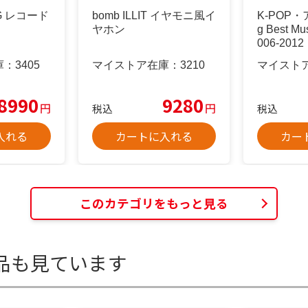
NG レコード
bomb ILLIT イヤモニ風イ
K-POP・ア
ヤホン
g Best Mus
006-2012
庫：
3405
マイストア在庫：
3210
マイスト
8990
9280
円
円
税込
税込
入れる
カートに入れる
カー
このカテゴリをもっと見る
品も見ています