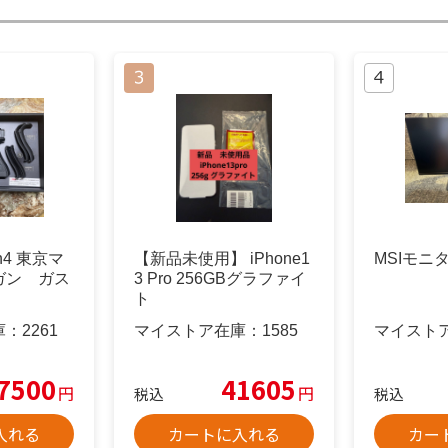
n4 東京マ
【新品未使用】 iPhone1
MSIモニ
ガン ガス
3 Pro 256GBグラファイ
ト
庫：
2261
マイストア在庫：
1585
マイスト
7500
41605
円
円
税込
税込
入れる
カートに入れる
カー