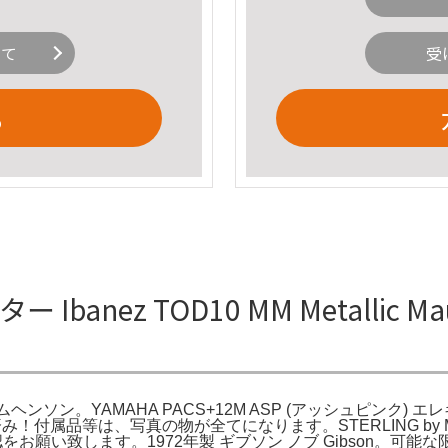
いて
受
る
anez TOD10 MM Metallic Ma
nson ティムヘンソン。YAMAHA PACS+12M ASP (アッシュピンク) エ
！付属品等は、写真の物が全てになります。STERLING by Musicma
をお願い致します。1972年製 ギブソン ノブ Gibson。