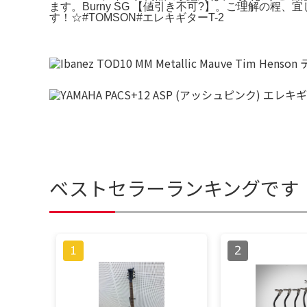
ます。Burny SG 【値引き不可?】。ご理解の程、宜しく
す！☆#TOMSON#エレキギターT-2
ベストセラーランキングです