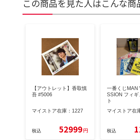
この商品を見た人はこんな商
【アウトレット】香取慎
一番くじMAN WI
吾 #5006
SSION フィ
ト
マイストア在庫：
1227
マイストア在
52999
1
円
税込
税込