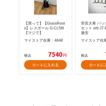
【買って】【GrassRoot
常田大希 パッ
s】レスポール G-CL58I
セット orb J7-
【マジで】
激安
マイストア在庫：
4648
マイストア在
7540
円
税込
税込
カートに入れる
カートに