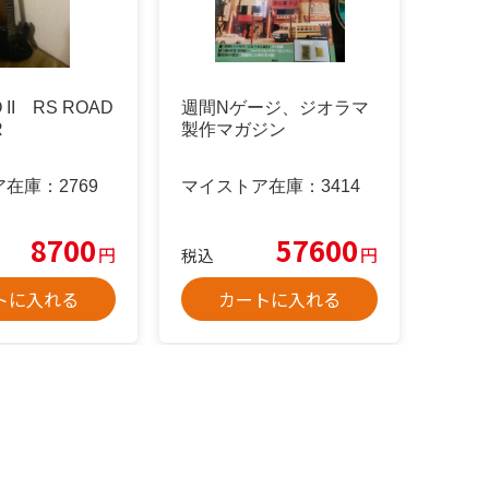
O II RS ROAD
週間Nゲージ、ジオラマ
R
製作マガジン
ア在庫：
2769
マイストア在庫：
3414
8700
57600
円
円
税込
トに入れる
カートに入れる