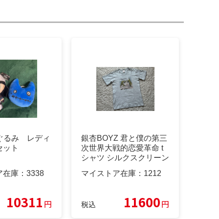
いぐるみ レディ
銀杏BOYZ 君と僕の第三
セット
次世界大戦的恋愛革命 t
シャツ シルクスクリーン
ア在庫：
3338
マイストア在庫：
1212
10311
11600
円
円
税込