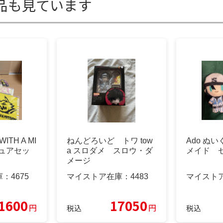
品も見ています
TH A MI
ねんどろいど トワ tow
Ado ぬ
ギュアセッ
a スロダメ スロウ・ダ
メイド 
メージ
庫：
4675
マイストア在庫：
4483
マイスト
1600
17050
円
円
税込
税込