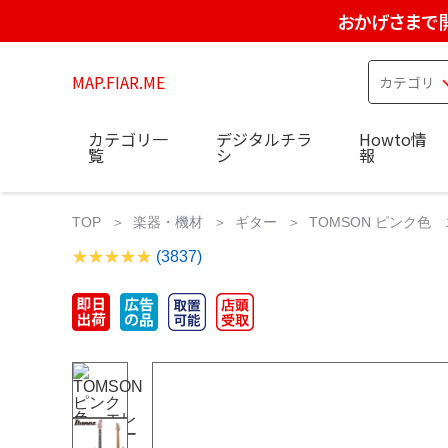
おかげさまで
MAP.FIAR.ME
カテゴリ一
デジタルチラ
Howto情
覧
シ
報
TOP
楽器・機材
ギター
TOMSON ピンク色 エレキ
(3837)