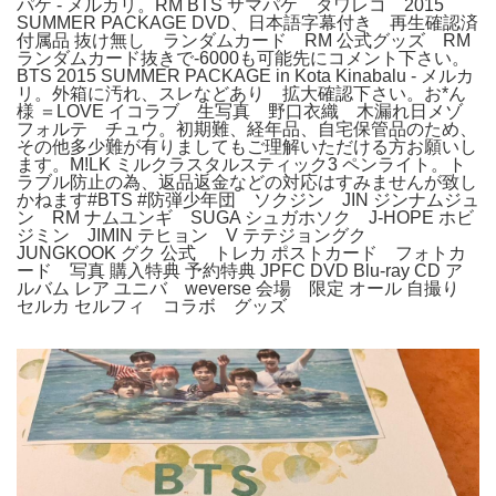
パケ - メルカリ。RM BTS サマパケ タワレコ 2015
SUMMER PACKAGE DVD、日本語字幕付き 再生確認済
付属品 抜け無し ランダムカード RM 公式グッズ RM
ランダムカード抜きで-6000も可能先にコメント下さい。
BTS 2015 SUMMER PACKAGE in Kota Kinabalu - メルカ
リ。外箱に汚れ、スレなどあり 拡大確認下さい。お*ん
様 ＝LOVE イコラブ 生写真 野口衣織 木漏れ日メゾ
フォルテ チュウ。初期難、経年品、自宅保管品のため、
その他多少難が有りましてもご理解いただける方お願いし
ます。M!LK ミルクラスタルスティック3 ペンライト。ト
ラブル防止の為、返品返金などの対応はすみませんが致し
かねます#BTS #防弾少年団 ソクジン JIN ジンナムジュ
ン RM ナムユンギ SUGA シュガホソク J-HOPE ホビ
ジミン JIMIN テヒョン V テテジョングク
JUNGKOOK グク 公式 トレカ ポストカード フォトカ
ード 写真 購入特典 予約特典 JPFC DVD Blu-ray CD ア
ルバム レア ユニバ weverse 会場 限定 オール 自撮り
セルカ セルフィ コラボ グッズ