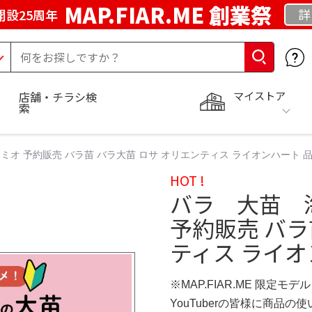
MAP.FIAR.ME 創業祭
詳
開設25周年
マイストア
店舗・チラシ検
索
オ 予約販売 バラ苗 バラ大苗 ロサ オリエンティス ライオンハート 
HOT !
バラ 大苗 
予約販売 バラ
ティス ライオ
※MAP.FIAR.ME 限定モデル
YouTuberの皆様に商品