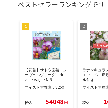
ベストセラーランキングです
【花苗】サトウ園芸 ヌ
ラナンキュラ
ーヴェルヴァーグ Nou
エウロペ、正
velle Vague N 6
ル付き、
マイストア在庫：
3250
マイストア在
54048
1
円
税込
税込