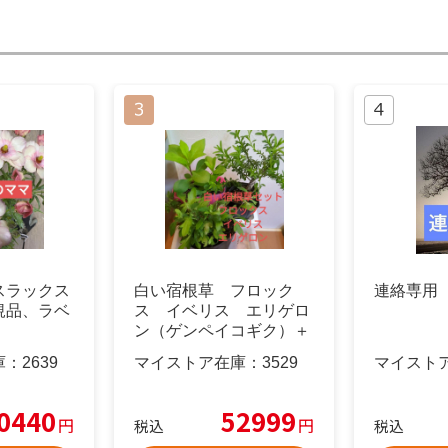
スラックス
白い宿根草 フロック
連絡専用
規品、ラベ
ス イベリス エリゲロ
ン（ゲンペイコギク）＋
オマケ苗
庫：
2639
マイストア在庫：
3529
マイスト
0440
52999
円
円
税込
税込