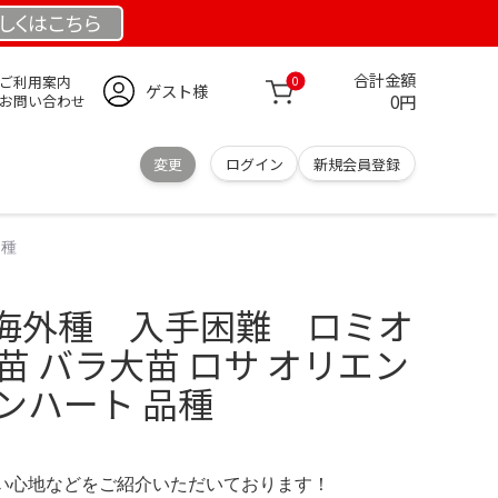
しくは
こちら
合計金額
ご利用案内
0
ゲスト様
0円
お問い合わせ
変更
ログイン
新規会員登録
品種
海外種 入手困難 ロミオ
苗 バラ大苗 ロサ オリエン
ンハート 品種
の使い心地などをご紹介いただいております！