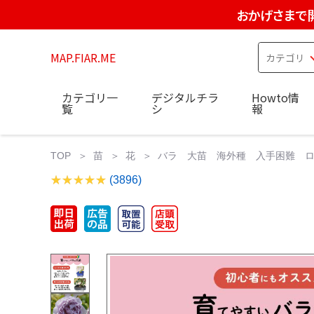
おかげさまで
MAP.FIAR.ME
カテゴリ一
デジタルチラ
Howto情
覧
シ
報
TOP
苗
花
バラ 大苗 海外種 入手困難 ロミ
(3896)