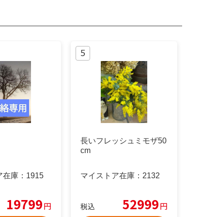
長いフレッシュミモザ50
cm
ア在庫：
1915
マイストア在庫：
2132
19799
52999
円
円
税込