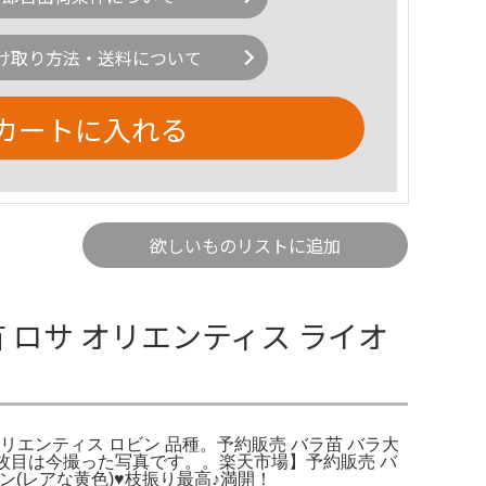
け取り方法・送料について
カートに入れる
欲しいものリストに追加
 ロサ オリエンティス ライオ
オリエンティス ロビン 品種。予約販売 バラ苗 バラ大
3枚目は今撮った写真です。。楽天市場】予約販売 バ
(レアな黄色)♥️枝振り最高♪満開！