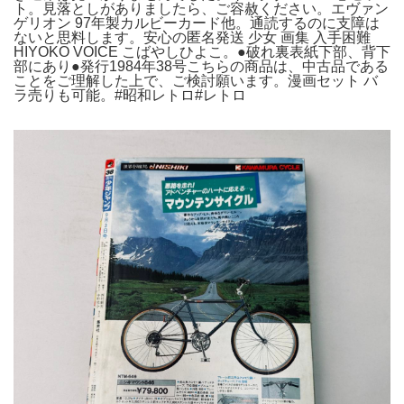
ト。見落としがありましたら、ご容赦ください。エヴァン
ゲリオン 97年製カルビーカード他。通読するのに支障は
ないと思料します。安心の匿名発送 少女 画集 入手困難
HIYOKO VOICE こばやしひよこ。●破れ裏表紙下部、背下
部にあり●発行1984年38号こちらの商品は、中古品である
ことをご理解した上で、ご検討願います。漫画セット バ
ラ売りも可能。#昭和レトロ#レトロ