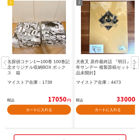
名探偵コナン1〜100巻 100巻記
犬夜叉 原作最終話 『明日』 少
念オリジナル収納BOX ボック
年サンデー 複製原稿セット 【新
ス 箱
品未開封】
マイストア在庫：
1738
マイストア在庫：
4473
17050
33000
税込
円
税込
円
カートに入れる
カートに入れる