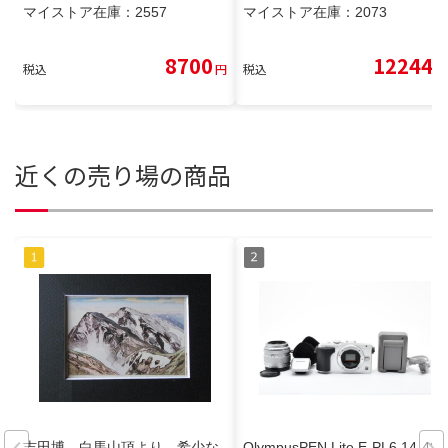
マイストア在庫：
2557
マイストア在庫：
2073
8700
12244
税込
円
税込
円
近くの売り場の商品
吉田博、白馬山頂より、希少な
OlympusPEN Lite E-PL6 14-42