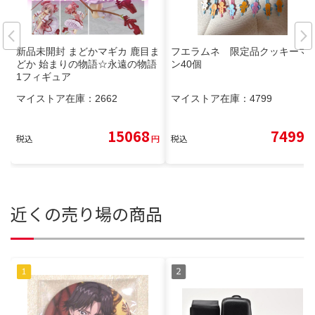
新品未開封 まどかマギカ 鹿目ま
フエラムネ 限定品クッキーマ
どか 始まりの物語☆永遠の物語
ン40個
1フィギュア
マイストア在庫：
2662
マイストア在庫：
4799
15068
7499
税込
円
税込
円
近くの売り場の商品