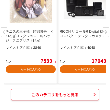
テニスの王子様 跡部景吾 く
RICOH リコー GR Digital 初代
つろぎコレクション 缶バッ
コンパクト デジタルカメラ
ジ テニプリスト限定
マイストア在庫：
3846
マイストア在庫：
4048
7539
17049
税込
円
税込
円
カートに入れる
カートに入れる
このカテゴリをもっと見る