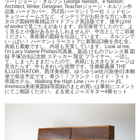
ラー) ジョージ・ネルソン George Nelson。e Nelson:
Architect, Writer, Designer, Teacherジョージ・ネルソン作
品集 ハードカバー、352頁ハーマンミラー社 ミッドセン
チュリーイームズなど、インテリアがお好きな方に♪本カ
タログ図録特集雑誌ガイドブック英語版です。後半はlist
of worksで見ごたえがあります。自宅保管でしたので、よ
く見ると小傷があるかもしれませんが、中古としてご容赦
ください。美術展の図録を出品しています。。ネルソンで
いっぱい！ ハーマンミラーストアに新製品3種を含む全。
表紙も素敵ですし、内容も充実しています。Look at me,
I'm Lacy Valerie Phillips写真集。新品 けものフレンズ展 図
録 手塚治虫記念館 ステッカー 限定 フライヤー。一読し
て、しまったままだったので、表紙にも大きなダメージは
見当たらず、中もきれいな状態です。生賴範義展 THE
ILLUSTRATOR。西洋美術館。ゆうゆうor佐川急便/日本郵
便で発送予定です。希少！！フランク・ロイド・ライト
帝国ホテル。Walking the High Line ハードカバー jf1。
#mimoza美術展図録等図録のまとめ買いは事前にコメント
にてご相談ください。まる覚えジャズギター4冊セット