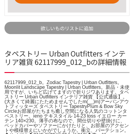
欲しいものリストに追加
タペストリー Urban Outfitters インテ
リア雑貨 62117999_012_bの詳細情報
62117999_012_b。Zodiac Tapestry | Urban Outfitters。
Moonlit Landscape Tapestry | Urban Outfitters。新品・未使
用ですが、いちど広げてますので折りジワあります。タペ
ストリー Urban Outfitters インテリア雑貨 【公式通販】。
(大きくて綺麗にたためませんでしたm(__)m)アーバンアウ
トフィッターズ タペストリー TapestryPlum & Bow Sky
Circleお部屋がたちまち癒し空間になる人気のコットンタ
ペストリー。ieno テキスタイル 14-23 toss イエロー カー
テン 140×230。薄手の布なので、間仕切りや壁掛けに、
ベッドカバーやソファーにかけたりと、お部屋のアクセン
トや模様替えにいかがでしょうか。衝立、パーテション。