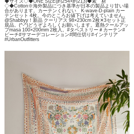
◆サイズ◇◆ONE SIZE(約254×約213)◆素 材
◇◆Cotton※海外製品につき基準が日本の製品より甘い場
合があります。カーテンくれない K-wave-D-plain カー
テンセット 4枚。今のところお値下げは考えていません。
@Shabbyy！新品 クーリアス 98×230cm 2枚✕3セット正
規品。(^-^)どうぞよろしくお願いします。遮熱クールアッ
プmasa 100×200mm 2枚入。#タペストリー＃カーテン#
ビーチ#サマーデコレーション#間仕切り#インテリア
#UrbanOutfitters