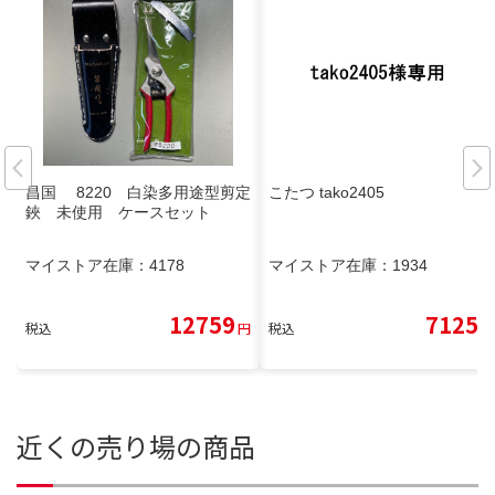
昌国 8220 白染多用途型剪定
こたつ tako2405
鋏 未使用 ケースセット
マイストア在庫：
4178
マイストア在庫：
1934
12759
7125
税込
円
税込
円
近くの売り場の商品