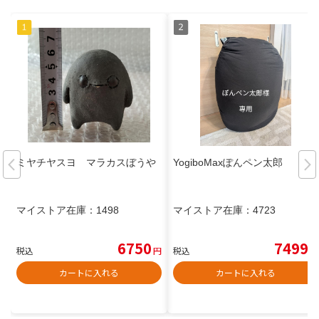
ミヤチヤスヨ マラカスぼうや
YogiboMaxぽんペン太郎
マイストア在庫：
1498
マイストア在庫：
4723
6750
7499
税込
円
税込
円
カートに入れる
カートに入れる