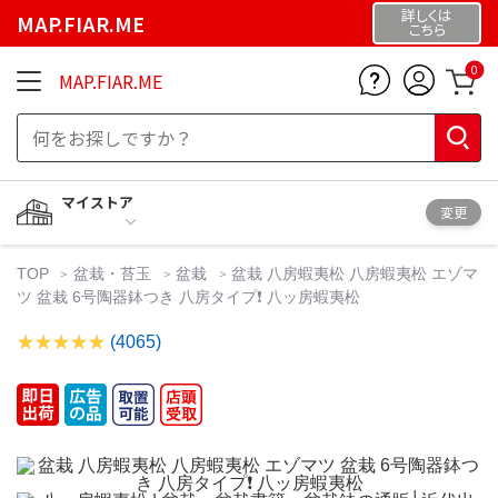
詳しくは
MAP.FIAR.ME
こちら
0
MAP.FIAR.ME
マイストア
変更
TOP
盆栽・苔玉
盆栽
盆栽 八房蝦夷松 八房蝦夷松 エゾマ
ツ 盆栽 6号陶器鉢つき 八房タイプ❗ 八ッ房蝦夷松
(4065)