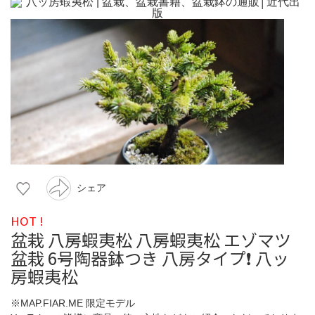
シェア
HOT !
盆栽 八房蝦夷松 八房蝦夷松 エゾマツ
盆栽 6号陶器鉢つき 八房タイプ❗ 八ッ
房蝦夷松
※MAP.FIAR.ME 限定モデル