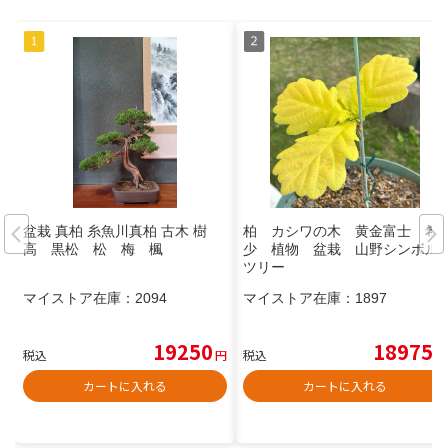
盆栽 真柏 糸魚川真柏 古木 樹
柏 カシワの木 黄金富士 希
高 黒松 松 梅 楓
少 植物 盆栽 山野シンボル
ツリー
マイストア在庫：
2094
マイストア在庫：
1897
19250
18975
税込
円
税込
円
カートに入れる
カートに入れる