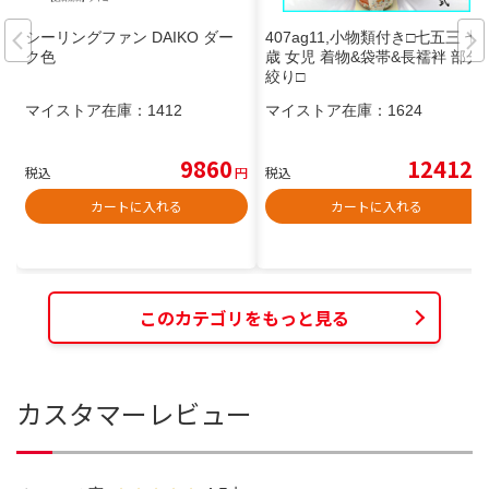
シーリングファン DAIKO ダー
407ag11,小物類付き□七五三 七
ク色
歳 女児 着物&袋帯&長襦袢 部分
絞り□
マイストア在庫：
1412
マイストア在庫：
1624
9860
12412
税込
円
税込
円
カートに入れる
カートに入れる
このカテゴリをもっと見る
カスタマーレビュー