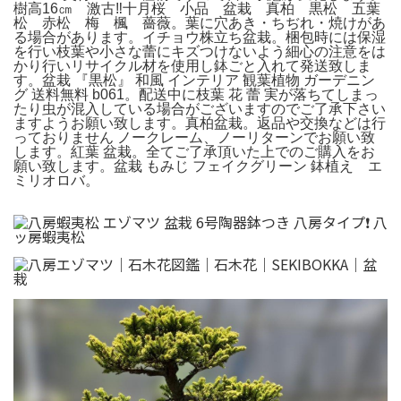
樹高16㎝ 激古‼︎十月桜 小品 盆栽 真柏 黒松 五葉
松 赤松 梅 楓 薔薇。葉に穴あき・ちぢれ・焼けがあ
る場合があります。イチョウ株立ち盆栽。梱包時には保湿
を行い枝葉や小さな蕾にキズつけないよう細心の注意をは
かり行いリサイクル材を使用し鉢ごと入れて発送致しま
す。盆栽 『黒松』 和風 インテリア 観葉植物 ガーデニン
グ 送料無料 b061。配送中に枝葉 花 蕾 実が落ちてしまっ
たり虫が混入している場合がございますのでご了承下さい
ますようお願い致します。真柏盆栽。返品や交換などは行
っておりません ノークレーム、ノーリターンでお願い致
します。紅葉 盆栽。全てご了承頂いた上でのご購入をお
願い致します。盆栽 もみじ フェイクグリーン 鉢植え エ
ミリオロバ。