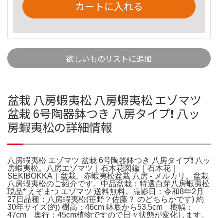
カートに入れる
欲しいものリストに追加
盆栽 八房蝦夷松 八房蝦夷松 エゾマツ
盆栽 6号陶器鉢つき 八房タイプ❗ 八ッ
房蝦夷松の詳細情報
八房蝦夷松 エゾマツ 盆栽 6号陶器鉢つき 八房タイプ❗ 八ッ
房蝦夷松。八房エゾマツ｜石木花図鑑｜石木花｜
SEKIBOKKA｜盆栽。赤蝦夷松盆栽 八房 - メルカリ。盆栽
八房蝦夷松のご紹介です。中品盆栽：特選白芽八房蝦夷松
現品* えぞまつ エゾマツ 送料無料。撮影日：令和8年2月
27日品種：八房蝦夷松(笹野？佐藤？ のどちらかです) 約
30年サイズ(約) 樹高：46cm 鉢底から53.5cm 樹幅：
47cm 奥行：45cm植物ですので日々状態が変化します。