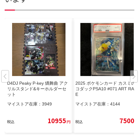
D4DJ Peaky P-key 燐舞曲 アク
2025 ポケモンカード カスミの
リルスタンド&キーホルダーセ
コダックPSA10 #071 ART RAR
ット
E
マイストア在庫：
3949
マイストア在庫：
4144
10955
7500
税込
円
税込
円