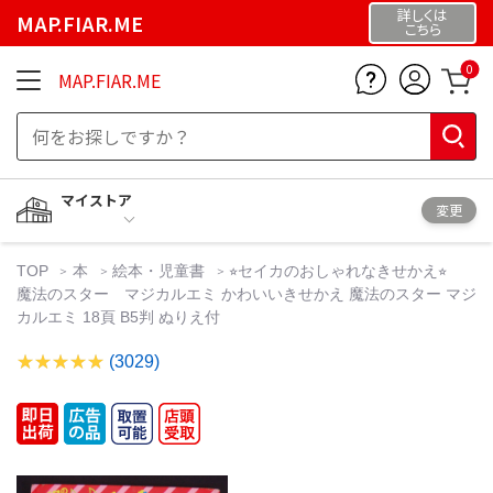
詳しくは
MAP.FIAR.ME
こちら
0
MAP.FIAR.ME
マイストア
変更
TOP
本
絵本・児童書
⭐︎セイカのおしゃれなきせかえ⭐︎
魔法のスター マジカルエミ かわいいきせかえ 魔法のスター マジ
カルエミ 18頁 B5判 ぬりえ付
(3029)