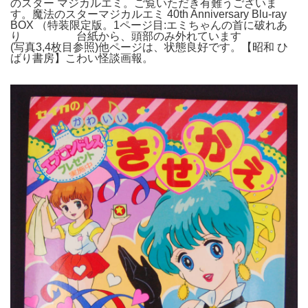
のスター マジカルエミ。ご覧いただき有難うございま
す。魔法のスターマジカルエミ 40th Anniversary Blu-ray
BOX （特装限定版。1ページ目:エミちゃんの首に破れあ
り 台紙から、頭部のみ外れています
(写真3,4枚目参照)他ページは、状態良好です。【昭和 ひ
ばり書房】こわい怪談画報。