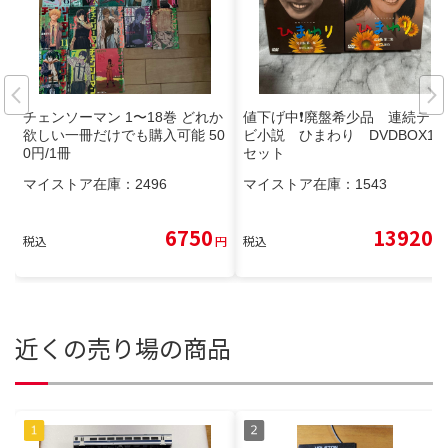
チェンソーマン 1〜18巻 どれか
値下げ中❗️廃盤希少品 連続テレ
欲しい一冊だけでも購入可能 50
ビ小説 ひまわり DVDBOX1,2
0円/1冊
セット
マイストア在庫：
2496
マイストア在庫：
1543
6750
13920
税込
円
税込
円
近くの売り場の商品