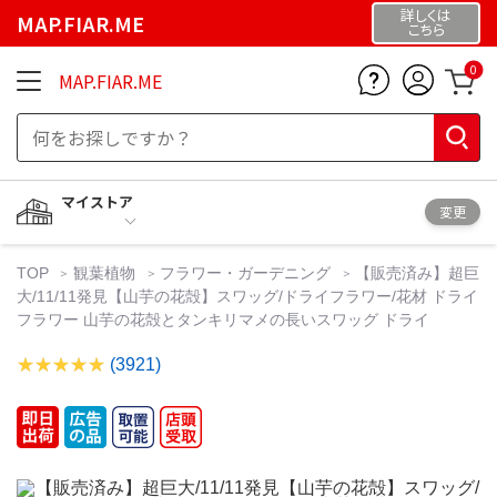
詳しくは
MAP.FIAR.ME
こちら
0
MAP.FIAR.ME
マイストア
変更
TOP
観葉植物
フラワー・ガーデニング
【販売済み】超巨
大/11/11発見【山芋の花殻】スワッグ/ドライフラワー/花材 ドライ
フラワー 山芋の花殻とタンキリマメの長いスワッグ ドライ
(3921)