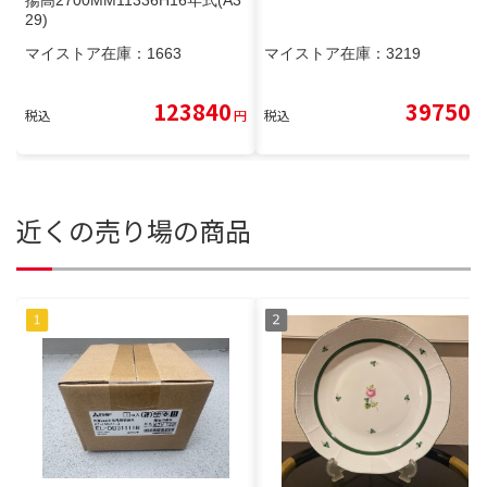
揚高2700MM11336H16年式(A3
29)
マイストア在庫：
1663
マイストア在庫：
3219
123840
39750
税込
円
税込
円
近くの売り場の商品