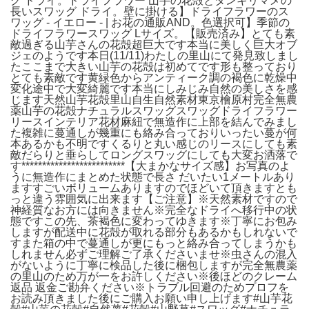
グ ドライ。ドライフラワー 山芋の花殻とタンキリマメの
長いスワッグ ドライ。壁に掛ける】ドライフラワーのス
ワッグ - イエロー - | お花の通販AND。色選択可】季節の
ドライフラワースワッグ Lサイズ。【販売済み】とても素
敵過ぎる山芋さんの花殻超巨大です本当に美しく巨大オブ
ジェのようです本日(11/11)わたしの里山にて発見致しまし
たここまで大きい山芋の花殻は初めてです形も整っており
とても素敵です黄緑色からアンティーク調の褐色に乾燥中
変化途中で大変綺麗です本当にしみじみ自然の美しさを感
じます天然山芋花殻里山自生自然素材東京檜原村完全無農
薬山芋の花殻ナチュラルスワッグスワッグドライフラワー
リースインテリア花材麻紐で無造作に上部を結んでみまし
た複雑に蔓通しが幾重にも絡み合っておりいったい蔓が何
本あるかも不明ですくるりと丸い感じのリースにしても素
敵だらりと垂らしてロングスワッグにしても大変お洒落で
す*************************【大まかなサイズ感】お写真のよ
うに無造作にまとめた状態で長さ だいたい1メートルあり
ますすごいボリュームありますのでほどいて頂きますとも
っと違う雰囲気に出来ます【ご注意】※天然素材ですので
神経質なお方には向きません※完全なドライへ移行中の状
態ですこの先、茶褐色に変わってゆきます※丁寧にお包み
しますが配送中に花殻が取れる部分もあるかもしれないで
すまた箱の中で蔓通しが更にもっと絡み合ってしまうかも
しれません必ずご理解ご了承くださいませ※虫さんの混入
がないように丁寧に検品した後に梱包しますが完全無農薬
の里山のため万が一をお許しください※後ほどのクレーム
返品 返金ご勘弁ください※トラブル回避のためプロフを
お読み頂きました後にご購入お願い申し上げます#山芋花