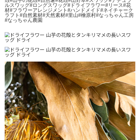
殻#山芋の花殻#自然薯#花殻#山野草#スワッグ#ナチュラ
ルスワッグ#ロングスワッグ#ドライフラワー#リース#花
材#フラワーアレンジメント#ハンドメイド#ネイチャーク
ラフト#自然素材#天然素材#里山#檜原村#なっちゃん工房
#なっちゃん農園