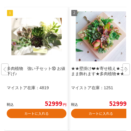
多肉植物 強い子セット⑩ お値
★★壁掛け❤️★寄せ植え★この
下げ♪
まま飾れます★多肉植物★★
マイストア在庫：
4819
マイストア在庫：
1251
52999
52999
税込
円
税込
円
カートに入れる
カートに入れる