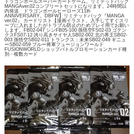
ドラゴンボールスーパーカードゲーム。リミテッドパック
MANGAver.02コンプリートセットになります。24時間以
内発送 ドラゴンボールヒーローズ11th
ANNIVERSARY。DBFW】リミテッドパック『MANGA
ver.02』 カードリスト【漫画イラスト。入手してすぐスリ
ーブに入れましたがトラブル防止のためプレイ用でお願い
します。FB02-047 シンFB05-100 孫悟空FS02-03 ゴテン
クスFS07-12 誇り高きサイヤ人SB02-002 北の界王SB02-
003 孫悟空SB02-011 トランクス：未来SB02-049 ギニュ
ーSB02-059 ブルー将軍フュージョンワールド
FUSIONWORLDショップバトルプロモーションカード種
別···複数カード