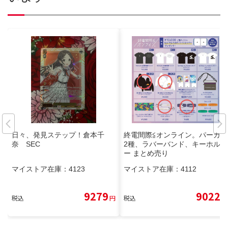
日々、発見ステップ！倉本千
終電間際≦オンライン。パーカー
奈 SEC
2種、ラバーバンド、キーホルダ
ー まとめ売り
マイストア在庫：
4123
マイストア在庫：
4112
9279
9022
税込
円
税込
円