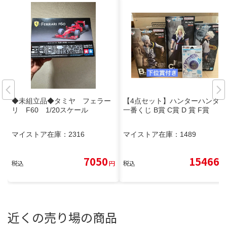
◆未組立品◆タミヤ フェラー
【4点セット】ハンターハンター
リ F60 1/20スケール
一番くじ B賞 C賞 D 賞 F賞
マイストア在庫：
2316
マイストア在庫：
1489
7050
15466
税込
円
税込
円
近くの売り場の商品