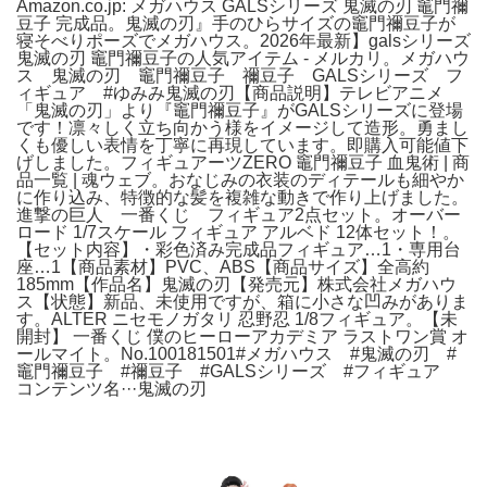
Amazon.co.jp: メガハウス GALSシリーズ 鬼滅の刃 竈門禰
豆子 完成品。鬼滅の刃』手のひらサイズの竈門禰豆子が
寝そべりポーズでメガハウス。2026年最新】galsシリーズ
鬼滅の刃 竈門禰豆子の人気アイテム - メルカリ。メガハウ
ス 鬼滅の刃 竈門禰豆子 禰豆子 GALSシリーズ フ
ィギュア #ゆみみ鬼滅の刃【商品説明】テレビアニメ
「鬼滅の刃」より『竈門禰豆子』がGALSシリーズに登場
です！凛々しく立ち向かう様をイメージして造形。勇まし
くも優しい表情を丁寧に再現しています。即購入可能値下
げしました。フィギュアーツZERO 竈門禰豆子 血鬼術 | 商
品一覧 | 魂ウェブ。おなじみの衣装のディテールも細やか
に作り込み、特徴的な髪を複雑な動きで作り上げました。
進撃の巨人 一番くじ フィギュア2点セット。オーバー
ロード 1/7スケール フィギュア アルベド 12体セット！。
【セット内容】・彩色済み完成品フィギュア…1・専用台
座…1【商品素材】PVC、ABS【商品サイズ】全高約
185mm【作品名】鬼滅の刃【発売元】株式会社メガハウ
ス【状態】新品、未使用ですが、箱に小さな凹みがありま
す。ALTER ニセモノガタリ 忍野忍 1/8フィギュア。【未
開封】 一番くじ 僕のヒーローアカデミア ラストワン賞 オ
ールマイト。No.100181501#メガハウス #鬼滅の刃 #
竈門禰豆子 #禰豆子 #GALSシリーズ #フィギュア
コンテンツ名···鬼滅の刃