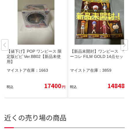
【値下げ】POP ワンピース 限
【新品未開封】ワンピース ワ
定版ビビ Ver.BB02【新品未使
ーコレ FILM GOLD 14点セット
用】
マイストア在庫：
1663
マイストア在庫：
3859
17400
14848
税込
円
税込
円
近くの売り場の商品