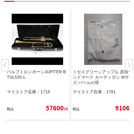
バルブトロンボーンJUPITER B
ミセスグリーンアップル 原宿ラ
TVL530-L
ンドマーク カーディガン Mサイ
ズ バベルの塔
マイストア在庫：
1718
マイストア在庫：
1781
57600
9106
税込
円
税込
円