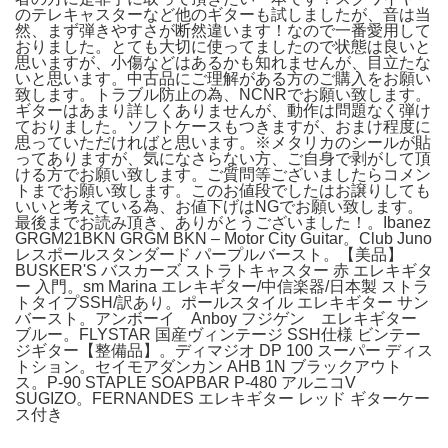
のテレキャスターなど他のギターも試しましたが、音は当
然、まず弾きやすさが断然違います！なので一番愛用して
おりました。とても大切に使ってましたので状態は良いと
思いますが、小傷などはあるかも知れませんが、目立たな
いと思います。中古品にご理解がある方のご購入をお願い
致します。トラブル防止の為、NCNRでお願い致します。
ギターはあまり詳しくありませんが、動作は問題なく弾け
ておりました。ソフトケースもつきますが、おまけ程度に
思っていただければと思います。※メタリカのシールが貼
ってありますが、気になさらない方、ご自身で剥がして頂
ける方でお願い致します。ご質問等ございましたらコメン
トまでお願い致します。このお値段でしたはお譲りしても
いいと考えている為、お値下げはNGでお願い致します。
最後までお読み頂き、ありがとうございました！。Ibanez
GRGM21BKN GRGM BKN – Motor City Guitar。Club Juno
レスポールスタンダード パープルバースト。【美品】
BUSKER'S バスカーズ ストラトキャスター 赤 エレキギタ
ー 入門。sm Marina エレキギター/中信楽器/日本製 ストラ
トタイプSSH/訳あり。ポールスタイル エレキギター サン
バースト。アンボーイ Anboy フジゲン エレキギター
ブルー。FLYSTAR 国産ヴィンテージ SSH仕様 ビンテー
ジギター【整備品】。ディマジオ DP 100 スーパー ディス
トション。セイモアダンカン AHB 1N ブラックアウト
ス。P-90 STAPLE SOAPBAR P-480 アルニコV
SUGIZO。FERNANDES エレキギター レッド ギターケー
ス付き