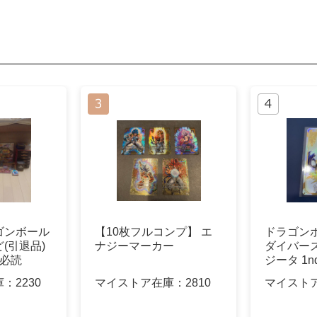
ゴンボール
【10枚フルコンプ】 エ
ドラゴン
(引退品)
ナジーマーカー
ダイバー
欄必読
ジータ 1n
風
庫：
2230
マイストア在庫：
2810
マイスト