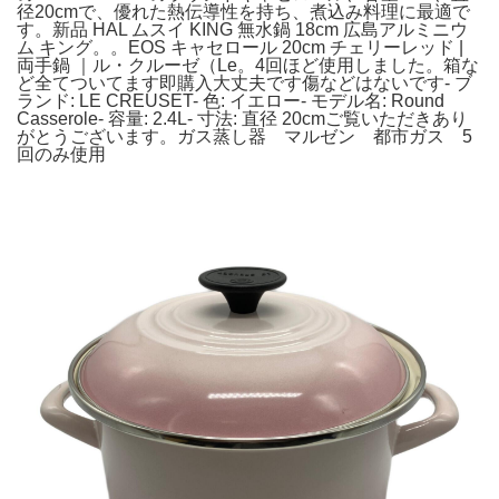
径20cmで、優れた熱伝導性を持ち、煮込み料理に最適で
す。新品 HAL ムスイ KING 無水鍋 18cm 広島アルミニウ
ム キング。。EOS キャセロール 20cm チェリーレッド |
両手鍋 ｜ル・クルーゼ（Le。4回ほど使用しました。箱な
ど全てついてます即購入大丈夫です傷などはないです- ブ
ランド: LE CREUSET- 色: イエロー- モデル名: Round
Casserole- 容量: 2.4L- 寸法: 直径 20cmご覧いただきあり
がとうございます。ガス蒸し器 マルゼン 都市ガス 5
回のみ使用