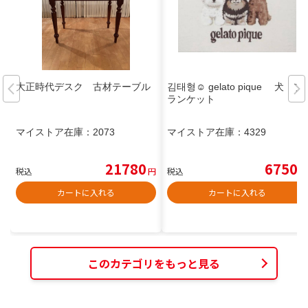
大正時代デスク 古材テーブル
김태형☺︎ gelato pique 犬 ブ
ランケット
マイストア在庫：
2073
マイストア在庫：
4329
21780
6750
税込
円
税込
円
カートに入れる
カートに入れる
このカテゴリをもっと見る