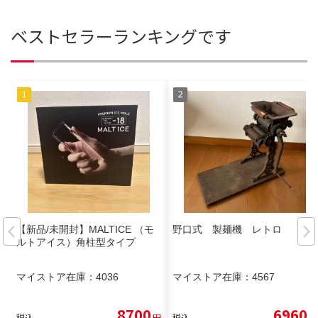
ベストセラーランキングです
【新品/未開封】MALTICE （モ
野口式 製麺機 レトロ
ルトアイス）角柱型タイプ
マイストア在庫：
4036
マイストア在庫：
4567
8700
6960
税込
円
税込
円