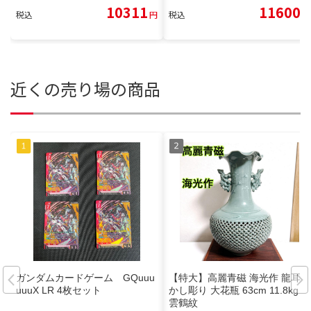
10311
11600
税込
円
税込
円
近くの売り場の商品
ガンダムカードゲーム GQuuu
【特大】高麗青磁 海光作 龍耳透
uuuX LR 4枚セット
かし彫り 大花瓶 63cm 11.8kg
雲鶴紋