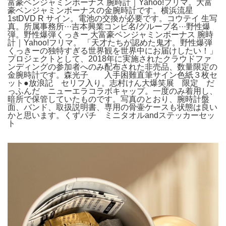
富豪ベンジャミンボーナス 腕時計｜Yahoo!フリマ。大富
豪ベンジャミンボーナスの金腕時計です。横浜流星
1stDVD R サイン。電池の交換が必要です。コウテイ 生写
真。所属事務所···吉本興業コンビ名/グループ名···野性爆
弾。野性爆弾くっきー 大富豪ベンジャミンボーナス 腕時
計｜Yahoo!フリマ。 「天才たちが認めた鬼才。野性爆弾
くっきーの独特すぎる世界観を世界中にお届けしたい！」
プロジェクトとして、2018年に実施されたクラウドファ
ンディングの参加者へのみ配布された非売品、数量限定の
金腕時計です。森光子 入手困難直筆サイン色紙３枚セ
ット●放浪記 セリフ入り。志村けん大爆笑展 限定 だ
っふんだ ニューエラコラボキャップ。一度のみ着用し、
暗所で保管していたものです。写真のとおり、腕時計盤
面、バンド、取扱説明書、専用の骨壷ケースも状態は良い
かと思います。くずパチ ミニタオルandステッカーセッ
ト