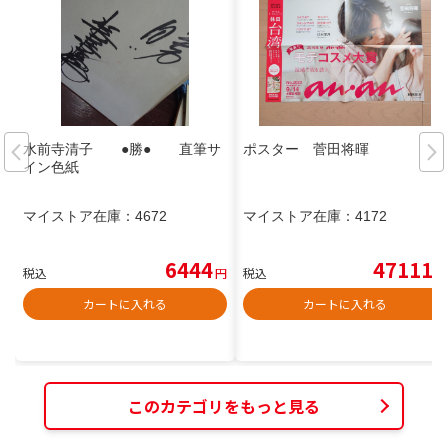
水前寺清子 ●勝● 直筆サ
ポスター 菅田将暉
イン色紙
マイストア在庫：
4672
マイストア在庫：
4172
6444
47111
税込
円
税込
円
カートに入れる
カートに入れる
このカテゴリをもっと見る