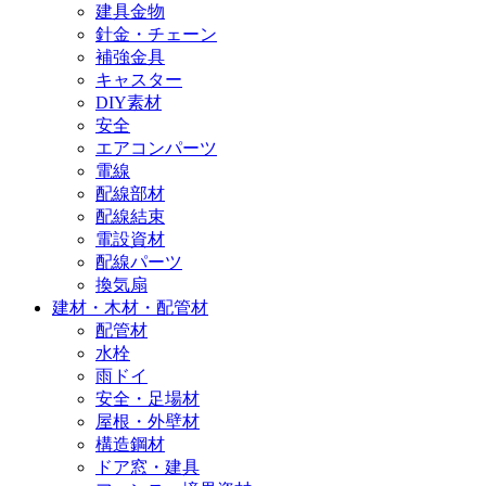
建具金物
針金・チェーン
補強金具
キャスター
DIY素材
安全
エアコンパーツ
電線
配線部材
配線結束
電設資材
配線パーツ
換気扇
建材・木材・配管材
配管材
水栓
雨ドイ
安全・足場材
屋根・外壁材
構造鋼材
ドア窓・建具