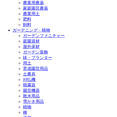
農業用農薬
家庭園芸農薬
農業用土
肥料
飼料
ガーデニング・植物
ガーデンファニチャー
庭園資材
屋外床材
ガーデン装飾
鉢・プランター
用土
育成園芸用品
土農具
刈払機
噴霧器
園芸機器
散水用品
雪かき用品
植物
種