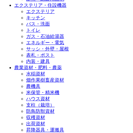
エクステリア・住設機器
エクステリア
キッチン
バス・洗面
トイレ
ガス・石油給湯器
エネルギー・電気
サッシ・外壁・屋根
表札・ポスト
内装・建具
農業資材・肥料・農薬
水稲資材
畑作果樹畜産資材
農機具
米保管・精米機
ハウス資材
支柱（栽培）
防鳥防獣資材
収穫資材
出荷資材
昇降器具・運搬具