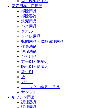
魚・爬虫類用品
家庭用品・日用品
掃除用具
掃除容器
洗濯用品
バス用品
タオル
トイレ用品
収納用品・収納保護用品
住居洗剤
洗濯洗剤
台所用品
芳香剤・消臭剤
防虫剤・除湿剤
殺虫剤
紙
カイロ
ローソク・線香・仏具
サンダル
キッチン用品
調理器具
調理用品