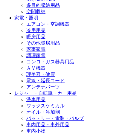
多目的収納用品
空間収納
家電・照明
エアコン・空調機器
冷房用品
暖房用品
その他暖房用品
家事家電
調理家電
コンロ・ガス器具用品
ＡＶ機器
理美容・健康
電線・延長コード
アンテナパーツ
レジャー・自転車・カー用品
洗車用品
ワックスケミカル
オイル・添加剤
バッテリー・電装・バルブ
車内用品・車外用品
車内小物