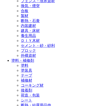
フェンス・境界資材
換気・煙突
合板
製材
断熱・石膏
内装建材
建具・床材
養生用品
ＤＩＹ木材
セメント・砂・砂利
ブロック
外構資材
塗料・補修剤
塗料
塗装具
テープ
補修材
コーキング材
接着剤
荷造・包装
シート
断熱・結露用品他