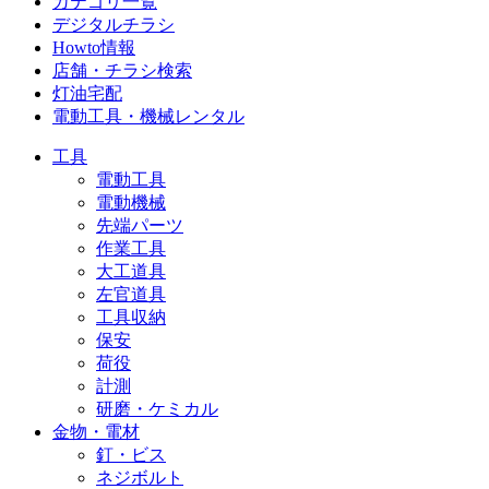
カテゴリ一覧
デジタルチラシ
Howto情報
店舗・チラシ検索
灯油宅配
電動工具・機械レンタル
工具
電動工具
電動機械
先端パーツ
作業工具
大工道具
左官道具
工具収納
保安
荷役
計測
研磨・ケミカル
金物・電材
釘・ビス
ネジボルト