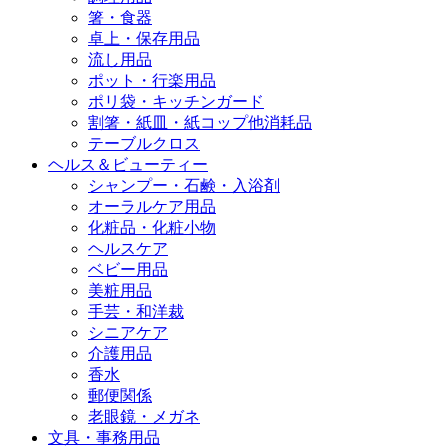
箸・食器
卓上・保存用品
流し用品
ポット・行楽用品
ポリ袋・キッチンガード
割箸・紙皿・紙コップ他消耗品
テーブルクロス
ヘルス＆ビューティー
シャンプー・石鹸・入浴剤
オーラルケア用品
化粧品・化粧小物
ヘルスケア
ベビー用品
美粧用品
手芸・和洋裁
シニアケア
介護用品
香水
郵便関係
老眼鏡・メガネ
文具・事務用品