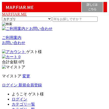
詳しくは
MAP.FIAR.ME
こちら
MAP.FIAR.ME
ご利用案内
お問い合わせ
ゲスト様
0
合計金額
0円
マイストア
変更
ログイン
新規会員登録
ようこそ
ゲスト様
ログイン
カテゴリ一覧