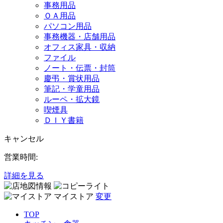
事務用品
ＯＡ用品
パソコン用品
事務機器・店舗用品
オフィス家具・収納
ファイル
ノート・伝票・封筒
慶弔・賞状用品
筆記・学童用品
ルーペ・拡大鏡
喫煙具
ＤＩＹ書籍
キャンセル
営業時間:
詳細を見る
マイストア
変更
TOP