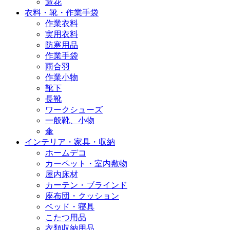
造花
衣料・靴・作業手袋
作業衣料
実用衣料
防寒用品
作業手袋
雨合羽
作業小物
靴下
長靴
ワークシューズ
一般靴、小物
傘
インテリア・家具・収納
ホームデコ
カーペット・室内敷物
屋内床材
カーテン・ブラインド
座布団・クッション
ベッド・寝具
こたつ用品
衣類収納用品