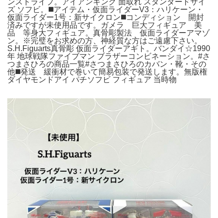
ンストライプ。アイアンキング 面取れ スタンダードサイ
ズ ソフビ。◼️アイテム・仮面ライダーV3：ハリケーン・
仮面ライダー1号：新サイクロン◼️コンディション 開封
済みですが未使用品です。ガメラ 巨大フィギュア 美
品 等身大フィギュア。真骨彫製法 仮面ライダーアマゾ
ン。※完璧をお求めの方、神経質な方はご遠慮下さい。
S.H.Figuarts真骨彫 仮面ライダーアギト。バンダイ☆1990
年 地球戦隊ファイブマン ブラザーコンビネーション。#さ
つまさひろの商品一覧#さつまさひろのカバン・靴・その
他◼️発送 緩衝材で巻いて簡易包装で発送します。無版権
ダイヤモンドアイ パチソフビ フィギュア 当時物