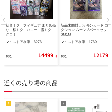
初音ミク フィギュア まとめ売
新品未開封 ポケモンカード コレ
り 桜ミク バニー 雪ミク
クション ムーン 2パックセット
クロミ
SM1M
マイストア在庫：
3273
マイストア在庫：
1730
14499
12179
税込
円
税込
円
近くの売り場の商品