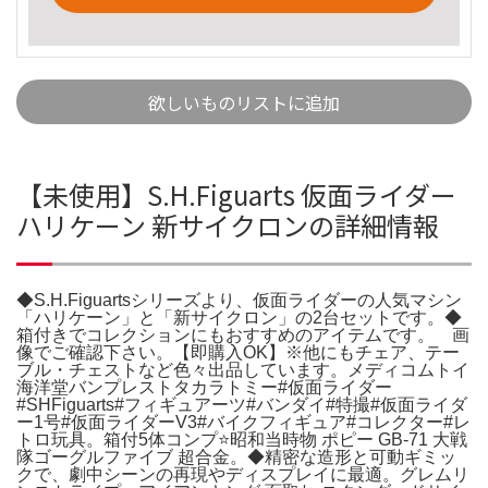
欲しいものリストに追加
【未使用】S.H.Figuarts 仮面ライダー
ハリケーン 新サイクロンの詳細情報
◆S.H.Figuartsシリーズより、仮面ライダーの人気マシン
「ハリケーン」と「新サイクロン」の2台セットです。◆
箱付きでコレクションにもおすすめのアイテムです。 画
像でご確認下さい。【即購入OK】※他にもチェア、テー
ブル・チェストなど色々出品しています。メディコムトイ
海洋堂バンプレストタカラトミー#仮面ライダー
#SHFiguarts#フィギュアーツ#バンダイ#特撮#仮面ライダ
ー1号#仮面ライダーV3#バイクフィギュア#コレクター#レ
トロ玩具。箱付5体コンプ⭐昭和当時物 ポピー GB-71 大戦
隊ゴーグルファイブ 超合金。◆精密な造形と可動ギミッ
クで、劇中シーンの再現やディスプレイに最適。グレムリ