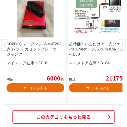
SONY ウォークマン WM-F203
超特価！いまだけ！ 光ファイ
赤 レッド カセットプレーヤー
バHDMIケーブル 30m KM-HD20
ジャンク
-FB30
マイストア在庫：
3718
マイストア在庫：
3184
6000
21175
税込
円
税込
円
カートに入れる
カートに入れる
このカテゴリをもっと見る