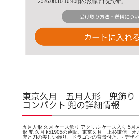
2026.08.10 16:40頃のお届け予定です。
受け取り方法・送料につ
カートに入れ
東京久月 五月人形 兜飾り 極
コンパクト 兜の詳細情報
五月人形 久月 ケース飾り アクリル ケース入り 5
形 兜 久月 k51905の通販。東京久月 上杉謙
兜と刀の美しい飾り、ドラゴンの背景付き。- デザイン: