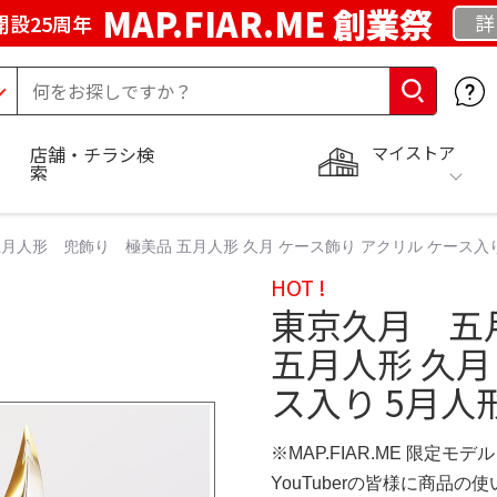
MAP.FIAR.ME 創業祭
詳
開設25周年
マイストア
店舗・チラシ検
索
月人形 兜飾り 極美品 五月人形 久月 ケース飾り アクリル ケース入り
HOT !
東京久月 五
五月人形 久月
ス入り 5月人
※MAP.FIAR.ME 限定モデル
YouTuberの皆様に商品