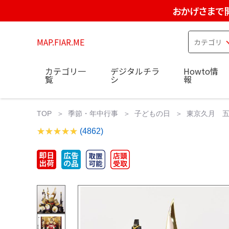
おかげさまで
MAP.FIAR.ME
カテゴリ一
デジタルチラ
Howto情
覧
シ
報
TOP
季節・年中行事
子どもの日
東京久月 五
(4862)