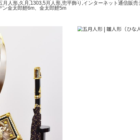
月人形,久月,1303,5月人形,兜平飾り,インターネット通信販売
ン金太郎鯉6m、金太郎鯉5m