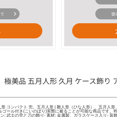
いて
受
る
美品 五月人形 久月 ケース飾り ア
月人形 コンパクト 兜。五月人形 | 雛人形（ひな人形）、五月
信 オルゴール付き(こいのぼり)実際に被ることが可能な商品です
 武士の兜と刀の飾り- 素材: 金属製、ガラスケース入り- 装飾