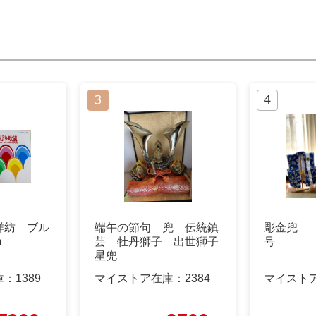
洋紡 ブル
端午の節句 兜 伝統鎮
彫金兜 （
m
芸 牡丹獅子 出世獅子
号
星兜
庫：
1389
マイストア在庫：
2384
マイスト