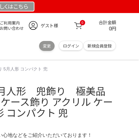
しくは
こちら
合計金額
ご利用案内
0
ゲスト様
0円
お問い合わせ
変更
ログイン
新規会員登録
 5月人形 コンパクト 兜
月人形 兜飾り 極美品
 ケース飾り アクリル ケー
形 コンパクト 兜
の使い心地などをご紹介いただいております！