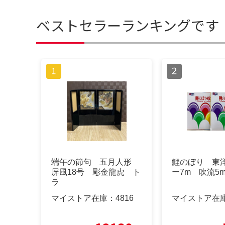
ベストセラーランキングです
端午の節句 五月人形
鯉のぼり 東
屏風18号 彫金龍虎 ト
ー7m 吹流5
ラ
マイストア在庫：
4816
マイストア在