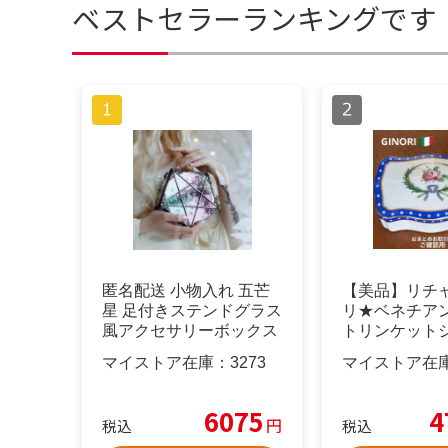
ベストセラーランキングです
匿名配送 小物入れ 五芒
【美品】リチ
星 足付きステンドグラス
リ★ベネチア
風アクセサリーボックス
トリンケット
星 魔女
BOX
マイストア在庫：
3273
マイストア在
6075
4
円
税込
税込