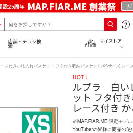
MAP.FIAR.ME 創業祭
詳
開設25周年
マイストア
店舗・チラシ検
索
ース付き小物入れバスケット フタ付き収納バスケット/XSサイズ レース
HOT !
ルプラ 白い
ット フタ付き
レース付き か
※MAP.FIAR.ME 限定モデル
YouTuberの皆様に商品