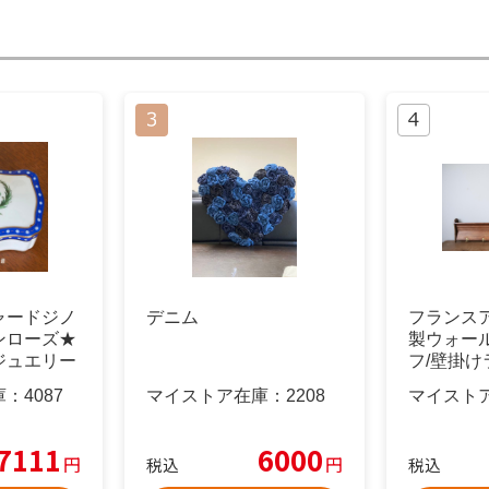
ャードジノ
デニム
フランス
ンローズ★
製ウォー
ジュエリー
フ/壁掛けラ
2
庫：
4087
マイストア在庫：
2208
マイスト
7111
6000
円
円
税込
税込