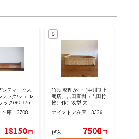
アンティーク木
竹製 整理かご（中川政七
ルフック/シェル
商店、吉田直樹（吉田竹
ック(90-126-
物）作）浅型 大
ア在庫：
3708
マイストア在庫：
3336
18150
7500
円
円
税込