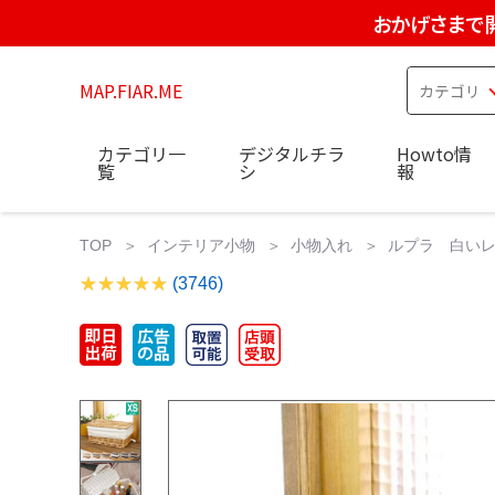
おかげさまで
MAP.FIAR.ME
カテゴリ一
デジタルチラ
Howto情
覧
シ
報
TOP
インテリア小物
小物入れ
ルプラ 白いレ
(3746)