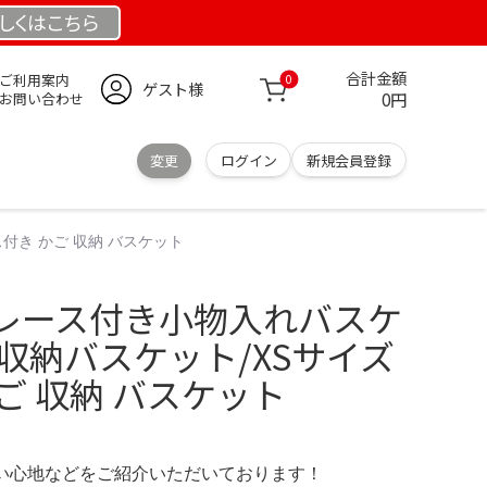
しくは
こちら
合計金額
ご利用案内
0
ゲスト様
0円
お問い合わせ
変更
ログイン
新規会員登録
付き かご 収納 バスケット
レース付き小物入れバスケ
収納バスケット/XSサイズ
ご 収納 バスケット
の使い心地などをご紹介いただいております！