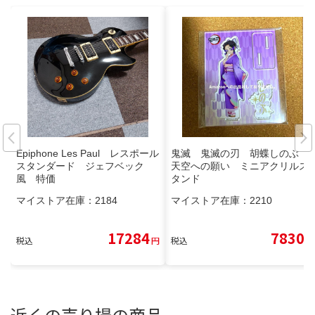
Epiphone Les Paul レスポール
鬼滅 鬼滅の刃 胡蝶しのぶ
スタンダード ジェフベック
天空への願い ミニアクリルス
風 特価
タンド
マイストア在庫：
2184
マイストア在庫：
2210
17284
7830
税込
円
税込
円
近くの売り場の商品