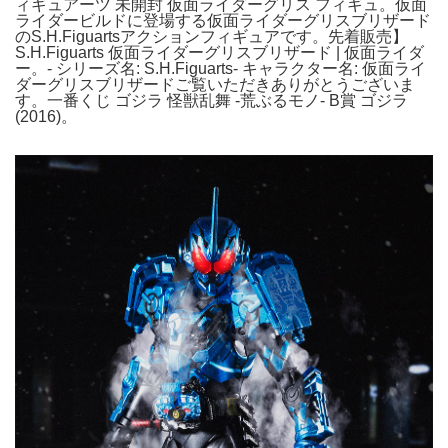
ィギュアーツ 未開封 仮面ライダーグリス フィギュ。仮面
ライダービルドに登場する仮面ライダーグリスブリザード
のS.H.Figuartsアクションフィギュアです。先着販売】
S.H.Figuarts 仮面ライダーグリスブリザード | 仮面ライダ
ー。- シリーズ名: S.H.Figuarts- キャラクター名: 仮面ライ
ダーグリスブリザードご覧いただきありがとうございま
す。一番くじ ゴジラ 怪獣乱舞 -荒ぶるモノ- B賞 ゴジラ
(2016)。