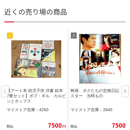
近くの売り場の商品
【アート本 幼児子供 洋書 絵本
映画 ボクたちの交換日記 ポ
7冊セット】ボブ・ギル カルビ
スター 当時もの
ンとホッブス
マイストア在庫：
4250
マイストア在庫：
2640
7500
7500
税込
円
税込
円