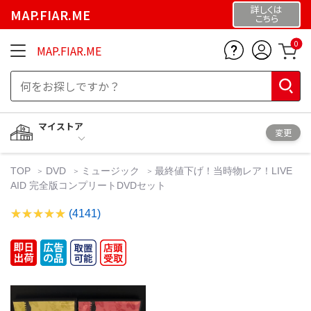
詳しくは
MAP.FIAR.ME
こちら
0
MAP.FIAR.ME
マイストア
変更
TOP
DVD
ミュージック
最終値下げ！当時物レア！LIVE
AID 完全版コンプリートDVDセット
(4141)