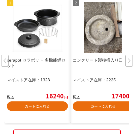
cerapot セラポット 多機能鍋セ
コンクリート製模様入り臼
ット
マイストア在庫：
1323
マイストア在庫：
2225
16240
17400
税込
円
税込
円
カートに入れる
カートに入れる