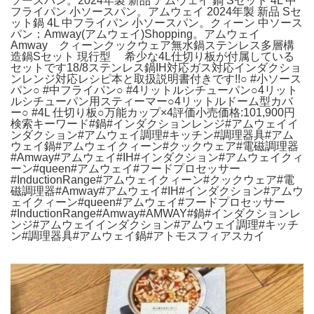
ソースパン。2024年製 新品 アムウェイ 鍋 Sセット 4L 中
フライパン 小ソースパン。アムウェイ 2024年製 新品 Sセ
ット鍋 4L 中フライパン 小ソースパン。クィーン 中ソース
パン：Amway(アムウェイ)Shopping。アムウェイ
Amway クィーンクックウェア無水鍋ステンレス多層構
造鍋Sセット 現行型 希少な4L仕切り板が付属している
セットです18/8ステンレス鍋IH対応ガス対応インダクショ
ンレンジ対応レシピ本と取扱説明書付きです!!○ #小ソース
パン○ #中フライパン○ #4リットルシチューパン○4リット
ルシチューパン用スティーマー○4リットルドーム型カバ
ー○ #4L 仕切り板○万能カップ×4評価小売価格:101,900円
検索キーワード#鍋#インダクションレンジ#アムウェイイ
ンダクション#アムウェイ調理#キッチン#調理器具#アム
ウェイ鍋#アムウェイクィーン#クックウェア#電磁調理器
#Amway#アムウェイ#IH#インダクション#アムウェイクィ
ーン#queen#アムウェイ#フードプロセッサー
#InductionRange#アムウェイクィーン#クックウェア#電
磁調理器#Amway#アムウェイ#IH#インダクション#アムウ
ェイクィーン#queen#アムウェイ#フードプロセッサー
#InductionRange#Amway#AMWAY#鍋#インダクションレ
ンジ#アムウェイインダクション#アムウェイ調理#キッチ
ン#調理器具#アムウェイ鍋#アトモスフィアスカイ