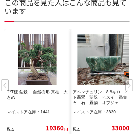
この商品を見た人はこんな商品も見て
います
T*T様 盆栽 自然樹形 真柏 大
アベンチュリン 8.8キロ イン
きめ
ド翡翠 翡翠 ヒスイ 鑑賞
石 石 置物 オブジェ
マイストア在庫：
1441
マイストア在庫：
3830
19360
33000
税込
円
税込
円