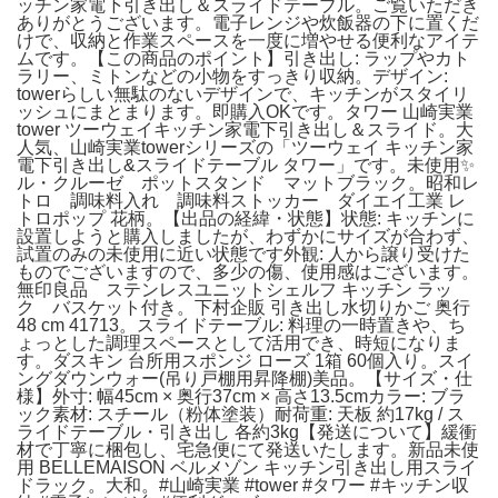
ッチン家電下引き出し＆スライドテーブル。ご覧いただき
ありがとうございます。電子レンジや炊飯器の下に置くだ
けで、収納と作業スペースを一度に増やせる便利なアイテ
ムです。【この商品のポイント】引き出し: ラップやカト
ラリー、ミトンなどの小物をすっきり収納。デザイン:
towerらしい無駄のないデザインで、キッチンがスタイリ
ッシュにまとまります。即購入OKです。タワー 山崎実業
tower ツーウェイキッチン家電下引き出し＆スライド。大
人気、山崎実業towerシリーズの「ツーウェイ キッチン家
電下引き出し&スライドテーブル タワー」です。未使用✨
ル・クルーゼ ポットスタンド マットブラック。昭和レ
トロ 調味料入れ 調味料ストッカー ダイエイ工業 レ
トロポップ 花柄。【出品の経緯・状態】状態: キッチンに
設置しようと購入しましたが、わずかにサイズが合わず、
試置のみの未使用に近い状態です外観: 人から譲り受けた
ものでございますので、多少の傷、使用感はございます。
無印良品 ステンレスユニットシェルフ キッチン ラッ
ク バスケット付き。下村企販 引き出し水切りかご 奥行
48 cm 41713。スライドテーブル: 料理の一時置きや、ち
ょっとした調理スペースとして活用でき、時短になりま
す。ダスキン 台所用スポンジ ローズ 1箱 60個入り。スイ
ングダウンウォー(吊り戸棚用昇降棚)美品。【サイズ・仕
様】外寸: 幅45cm × 奥行37cm × 高さ13.5cmカラー: ブラ
ック素材: スチール（粉体塗装）耐荷重: 天板 約17kg / ス
ライドテーブル・引き出し 各約3kg【発送について】緩衝
材で丁寧に梱包し、宅急便にて発送いたします。新品未使
用 BELLEMAISON ベルメゾン キッチン引き出し用スライ
ドラック。大和。#山崎実業 #tower #タワー #キッチン収