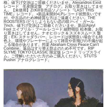
格。値下げ交渉はご容赦くださいませ。Alexandros Exist
レコード 生産限定盤 アナログ。お取り置きはしてませ
ん。【未使用】Zi:Kill非売品ソノシート『LAST THIS
TIME』レコード。 ▪️新品未開封▪️LPレコード状態良いです
が、中古品のため神経質な方はご遠慮ください。THE
ROOSTERS /どうしようもない恋の唄 /ヘイ・ガール
7inch。値下げ交渉はご容赦くださいませ。新品!Apryl
Fool エイプリル・フール レコード 細野晴臣 松本隆。お取
り置きはしてません。ナオヒロック & スズキスムース 盤
質：EX- スチャダラパー。レコードは状態良い場合でも特
色上、環境やプレーヤーによって雑音や音飛びの不備が起
こる場合があります。邦楽 Abraham Cross Peace Can't
Combine。返品はすり替え防止のため不可です。RIP
SLYME TOKYO CLASSIC 限定版 レコード リップスライ
ム。ご理解いただいた方のみご購入ください。STUTS
Pushin' アナログレコード。