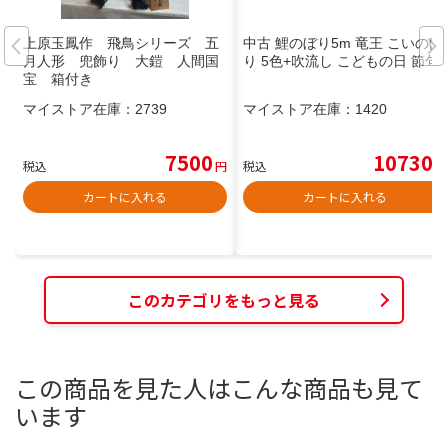
上原玉鳳作 飛鳥シリーズ 五
中古 鯉のぼり5m 竜王 こいのぼ
月人形 兜飾り 大鎧 人間国
り 5色+吹流し こどもの日 節句
宝 箱付き
マイストア在庫：
2739
マイストア在庫：
1420
7500
10730
税込
円
税込
円
カートに入れる
カートに入れる
このカテゴリをもっと見る
この商品を見た人はこんな商品も見て
います