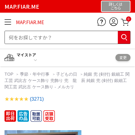
詳しくは
MAP.FIAR.ME
こちら
0
MAP.FIAR.ME
マイストア
変更
TOP
季節・年中行事
子どもの日
純銀 兜 (剣付) 銀細工 関
工芸 武比古 ケース飾り 兜飾り 兜 龍 辰 純銀 兜 (剣付) 銀細工
関工芸 武比古 ケース飾り - メルカリ
(3271)