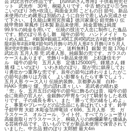
芸 武比古作の作品です。【ruriruriさん専用】子供着用兜セ
ット 武光作 30号。桐箱入りです。中古 鯉のぼり① 5m
こいのぼり 3色+吹流し 両面金太郎 こどもの日 節句。新品
未使用のため鍬形は別紙のように自分で差し込み完成させ
て下さい。【久能山東照宮所蔵】徳川家康公 鎧兜飾り 伝
統甲冑師 翠鳳作 日本製 新品未使用。純金置物は純度
99.9％の純金を用いて、伝統の技法で入念に制作した逸品
です。鯉のぼり吊るし雛 端午の節句 ハンドメイド ち
りめん細工。#銀製#銀細工#関工房#関武比古#超大特価#
龍#辰年#辰#竜#節句#5月飾り#5月人形#５月飾り#５月人
形#兜#兜飾り#新品#かぶと。送料無料】 銀製 兜 龍 170g /
武比古 五月人形 兜 武者人形。純銀製の兜です。ガラスの
ケースもあります。兜飾り⭐️新品未使用 上杉謙信モデ
ル 端午の節句 五月人形 定価125000円。鍾馗さん 鍾
馗 様 こいのぼり いわき絵のぼり。龍が兜に鎮座してお
り勇壮かつ重厚な兜です。辰年の節句は終わりましたがこ
の節句お飾りは力強く よい影響をもたらす事でしょう。
五月人形 ケース入り 伝統的装飾。京都夢み屋 白粋-
HAKI- 兜飾り 燿。兜の謂れ凛々しい 若武者の晴れ姿
「兜」を、五月五日の端午の節句に飾るのは昔、端午の節
会に衛府の官人が、金銀飾の甲冑をつけて騎射をした名残
りです。子の成長を希い、また「勝って兜の緒をしめよ」
と、事業やプレーなどの記念品にも喜ばれています。鈴甲
子鎧甲冑 大鎧 木彫金箔押竜頭 イ696。五月人形 兜 ガ
ラスケース オルゴール、ライト付。すべてカシュー塗り
高級面取りガラスケースと、桐箱入りの絢爛豪華な価値あ
る芸術作品です。古いものですが新品未使用で保管されて
いました。中古品 鯉のぼり 太郎鯉 最大4m