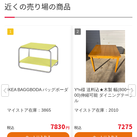
近くの売り場の商品
IKEA BAGGBODA バッグボーダ
Y*n様 送料込★木製 幅(800〜12
00)伸縮可能 ダイニングテーブ
ル
マイストア在庫：
3865
マイストア在庫：
2010
7830
7275
税込
円
税込
円
カートに入れる
カートに入れる