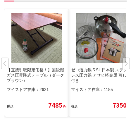
【直接引取限定価格！】無段階
ゼロ活力鍋 5.5L 日本製 ステン
ガス圧昇降式テーブル（ダーク
レス圧力鍋 アサヒ軽金属 蒸し器
ブラウン）
付き
マイストア在庫：
2621
マイストア在庫：
1185
7485
7350
税込
円
税込
円