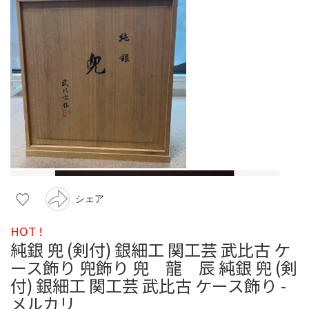
シェア
HOT !
純銀 兜 (剣付) 銀細工 関工芸 武比古 ケ
ース飾り 兜飾り 兜 龍 辰 純銀 兜 (剣
付) 銀細工 関工芸 武比古 ケース飾り -
メルカリ