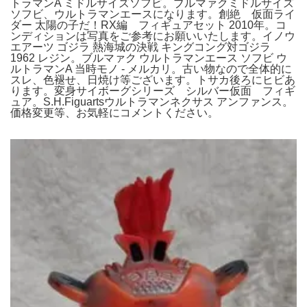
トラマンA ミドルサイズソフビ。ブルマァクミドルサイズ
ソフビ、ウルトラマンエースになります。創絶 仮面ライ
ダー 太陽の子だ！RX編 フィギュアセット 2010年。コ
ンディションは写真をご参考にお願いいたします。イノウ
エアーツ ゴジラ 熱海城の決戦 キングコング対ゴジラ
1962 レジン。ブルマァク ウルトラマンエース ソフビ ウ
ルトラマンA 当時モノ - メルカリ。古い物なので全体的に
スレ、色褪せ、日焼け等ございます。トサカ後ろにヒビあ
ります。変身サイボーグシリーズ シルバー仮面 フィギ
ュア。S.H.Figuartsウルトラマンネクサス アンファンス。
価格変更等、お気軽にコメントください。