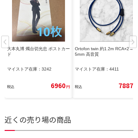
大本丸博 燭台切光忠 ポストカー
Ortofon twin 約1.2m RCA×2→3.
ド
5mm 高音質
マイストア在庫：
3242
マイストア在庫：
4411
6960
7887
税込
円
税込
円
近くの売り場の商品