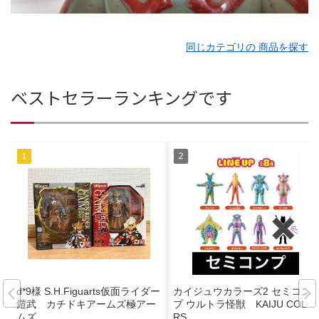
同じカテゴリの 商品を探す
ベストセラーランキングです
d*9様 S.H.Figuarts仮面ライダー
カイジュウカラーズ2 セミコン
鎧武 カチドキアームズ極アー
プ ウルトラ怪獣 KAIJU COLO
ムズ
RS