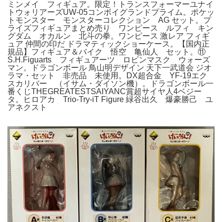
ミンメイ フィギュア。限定！トランスフォーマーユナイ
トウォリアーズUW-05コンボイグランドプライム。ポケッ
トモンスター モンスターコレクション AG セット。プ
ライズフィギュアまとめ売り ワンピース ルフィ キン
グダム オカルン 北斗の拳。ワンピース 激レア フィギ
ュア 仲間の印だ ドラマティックショーケース。【国内正
規品】フィギュア＆バイク 悟空 亀仙人 セット。⑪
S.H.Figuarts フィギュアーツ ロビンマスク ウォーズ
マン。ドラゴンボール 鳥山明デザイン 天下一武道会 ジオ
ラマ・セット 非売品 未使用。DX超合金 YF-19エク
スカリバー （イサム・ダイソン機）。ドラゴンボール一
番くじTHEGREATESTSAIYANC賞超サイヤ人4ベジー
タ。ヒロアカ Trio-Try-iT Figure 緑谷出久 爆豪勝己 ユ
アネクスト