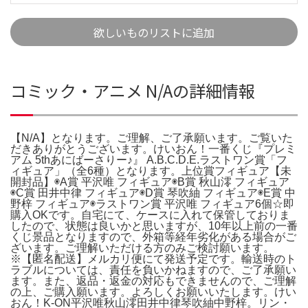
欲しいものリストに追加
コミック・アニメ N/Aの詳細情報
【N/A】となります。ご理解、ご了承願います。ご覧いた
だきありがとうございます。けいおん！一番くじ『プレミ
アム 5thあにばーさりー♪』 A.B.C.D.E.ラストワン賞「フ
ィギュア」（全6種）となります。上位賞フィギュア【未
開封品】◉A賞 平沢唯 フィギュア◉B賞 秋山澪 フィギュア
◉C賞 田井中律 フィギュア◉D賞 琴吹紬 フィギュア◉E賞 中
野梓 フィギュア◉ラストワン賞 平沢唯 フィギュア6個☆即
購入OKです。自宅にて、ケースに入れて保管しておりま
したので、状態は良いかと思いますが、10年以上前の一番
くじ景品となりますので、外箱等経年劣化がある場合がご
ざいます。ご理解いただける方のみご検討願います。
※【匿名配送】メルカリ便にて発送予定です。輸送時のト
ラブルについては、責任を負いかねますので、ご了承願い
ます。また、返品・返金の対応もできませんので、ご理解
の上、ご購入願います。よろしくお願いいたします。けい
おん！K-ON平沢唯秋山澪田井中律琴吹紬中野梓。リン・