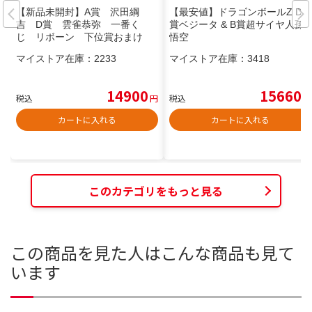
【新品未開封】A賞 沢田綱
【最安値】ドラゴンボールZ D
吉 D賞 雲雀恭弥 一番く
賞ベジータ & B賞超サイヤ人孫
じ リボーン 下位賞おまけ
悟空
マイストア在庫：
2233
マイストア在庫：
3418
14900
15660
税込
円
税込
円
カートに入れる
カートに入れる
このカテゴリをもっと見る
この商品を見た人はこんな商品も見て
います