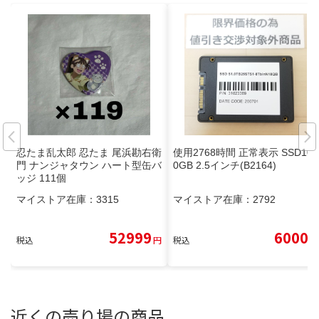
忍たま乱太郎 忍たま 尾浜勘右衛
使用2768時間 正常表示 SSD100
門 ナンジャタウン ハート型缶バ
0GB 2.5インチ(B2164)
ッジ 111個
マイストア在庫：
3315
マイストア在庫：
2792
52999
6000
税込
円
税込
円
近くの売り場の商品