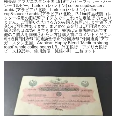
極美品 アフガニスタン王国 1919年 ハビーブッラー・ハー
ン王 1ルピー。harlekin (ハレキン) coffee cup&saucer /
arabia(アラビア) / 北欧。harlekin (ハレキン) coffee
cup&saucer / arabia(アラビア) / 北欧。P-1b■商品状態コレ
クター様用の旧紙幣アイテムですこれは法定通貨ではあり
ません。ご理解いただける方のみ購入お願いします値下げ
交渉は可能性あります。まとめてる金額は1万円過ぎのご
購入場合は20%引きできます。発送は定形郵便のみです
他のご購入を同梱されたい方は購入前にコメントください
#旧通貨#旧紙幣#流通換金停止#外国紙幣#外国通貨#アフ
ガニスタン王国。Arabican Happy Blend “Medium strong
roast” whole coffee beans LB。外国銀貨 アメリカ銀貨
ピース1925年。佐川急便 純銀小判 二枚セット