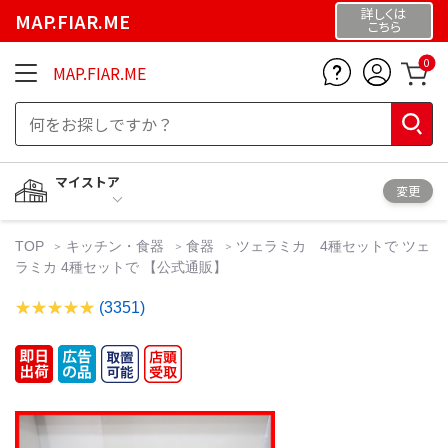
詳しくは
MAP.FIAR.ME
こちら
0
MAP.FIAR.ME
マイストア
変更
TOP
キッチン・食器
食器
ツェラミカ 4種セットで ツェ
ラミカ 4種セットで 【公式通販】
(3351)