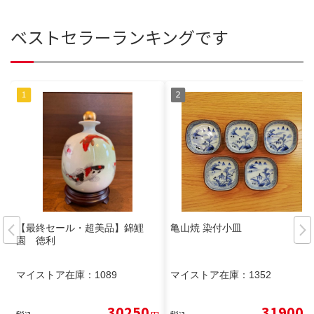
ベストセラーランキングです
【最終セール・超美品】錦鯉
亀山焼 染付小皿
園 徳利
マイストア在庫：
1089
マイストア在庫：
1352
30250
31900