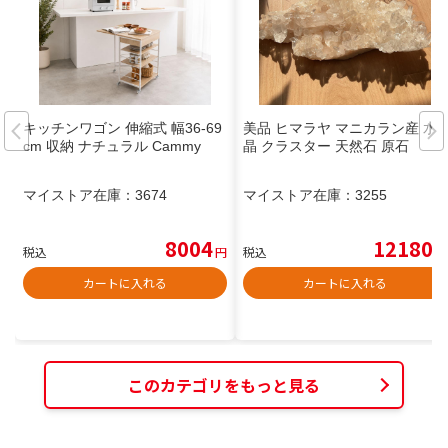
キッチンワゴン 伸縮式 幅36-69
美品 ヒマラヤ マニカラン産 水
cm 収納 ナチュラル Cammy
晶 クラスター 天然石 原石
マイストア在庫：
3674
マイストア在庫：
3255
8004
12180
税込
円
税込
円
カートに入れる
カートに入れる
このカテゴリをもっと見る