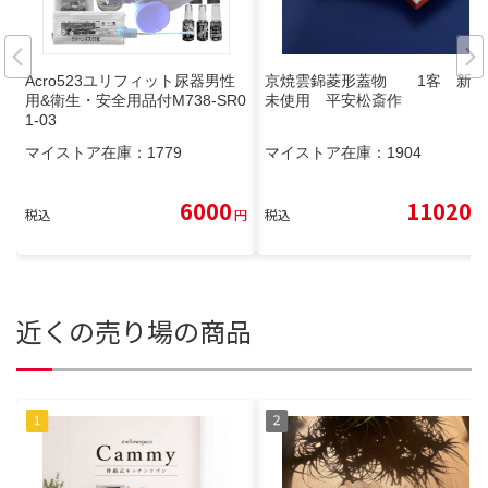
Acro523ユリフィット尿器男性
京焼雲錦菱形蓋物 1客 新品
用&衛生・安全用品付M738-SR0
未使用 平安松斎作
1-03
マイストア在庫：
1779
マイストア在庫：
1904
6000
11020
税込
円
税込
円
近くの売り場の商品