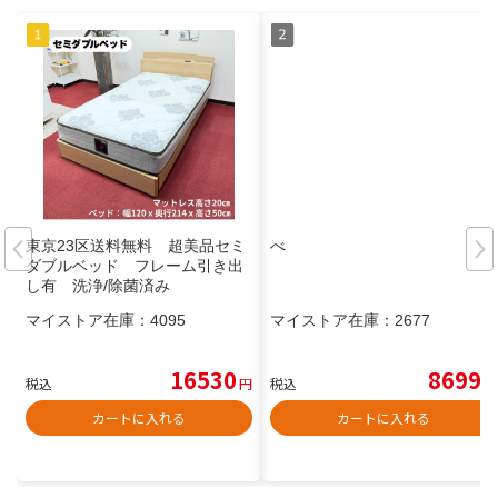
東京23区送料無料 超美品セミ
べ
ダブルベッド フレーム引き出
し有 洗浄/除菌済み
マイストア在庫：
4095
マイストア在庫：
2677
16530
8699
税込
円
税込
円
カートに入れる
カートに入れる