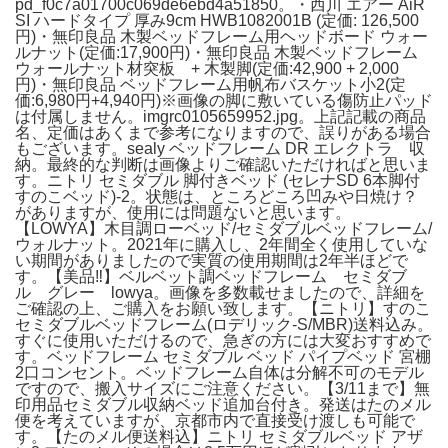
pd_f0c7a01700c069de6ebd4a51850。・西川 エアー AiR
SI ハードタイプ 厚み9cm HWB1082001B (定価: 126,500
円)・無印良品 木製ベッドフレーム用ヘッドボード ウォー
ルナット(定価:17,900円)・無印良品 木製ベッドフレーム
ウォールナット材突板 + 木製脚(定価:42,900 + 2,000
円)・無印良品 ベッドフレーム用帆布バスケット小2(定
価:6,980円+4,940円)※画像の脚に敷いている傷防止パッド
は付属しません。imgrc0105659952.jpg。上記記載の商品
名、定価はあくまで参考になりますので、誤りがある場合
もございます。sealy ベッドフレーム DR エレクトラ 収
納。最終的な判断は画像よりご確認いただければと思いま
す。ニトリ セミダブル 脚付きベッド (セレナSD 6本脚付
すのこベッド)-2。状態は、ところどころ凹みや日焼け？
がありますが、使用には問題ないと思います。
【LOWYA】木目調ローベッド/セミダブルベッドフレーム/
ウォルナット。2021年に購入し、2年間全く使用していな
い期間がありましたので実質の使用期間は2年半ほどで
す。【美品‼️】ベルベット調ベッドフレーム セミダブ
ル グレー lowya。画像を多数載せましたので、詳細を
ご確認の上、ご購入をお願い致します。【ニトリ】すのこ
セミダブルベッドフレーム(ロデリック-S/MBR)送料込み。
すぐに使用いただけるので、急ぎの方には大変おすすめで
す。ベッドフレーム セミダブル ベッド パイプベッド 宮棚
2口コンセント。ベッドフレーム自体は分解不可のモデル
ですので、搬入サイズにご注意ください。【3/11まで】無
印用品セミダブル収納ベッド追加台付き。発送はたのメル
便を考えていますが、京都市内で直接受け渡しも可能で
す。【たのメル便送料込】ニトリ セミダブルベッド アザ