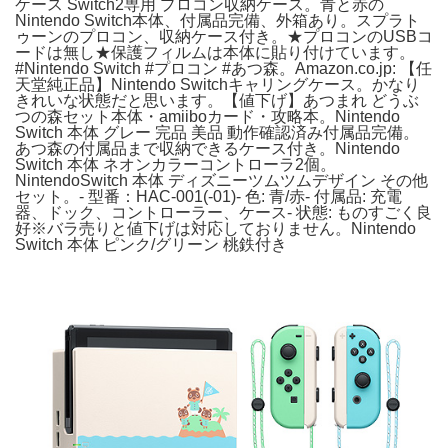
ケース Switch2専用 プロコン収納ケース。青と赤の
Nintendo Switch本体、付属品完備、外箱あり。スプラト
ゥーンのプロコン、収納ケース付き。★プロコンのUSBコ
ードは無し★保護フィルムは本体に貼り付けています。
#Nintendo Switch #プロコン #あつ森。Amazon.co.jp: 【任
天堂純正品】Nintendo Switchキャリングケース。かなり
きれいな状態だと思います。【値下げ】あつまれ どうぶ
つの森セット本体・amiiboカード・攻略本。Nintendo
Switch 本体 グレー 完品 美品 動作確認済み付属品完備。
あつ森の付属品まで収納できるケース付き。Nintendo
Switch 本体 ネオンカラーコントローラ2個。
NintendoSwitch 本体 ディズニーツムツムデザイン その他
セット。- 型番：HAC-001(-01)- 色: 青/赤- 付属品: 充電
器、ドック、コントローラー、ケース- 状態: ものすごく良
好※バラ売りと値下げは対応しておりません。Nintendo
Switch 本体 ピンク/グリーン 桃鉄付き