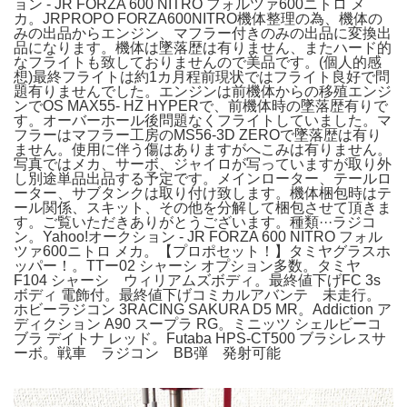
ョン - JR FORZA 600 NITRO フォルツァ600ニトロ メ
カ。JRPROPO FORZA600NITRO機体整理の為、機体の
みの出品からエンジン、マフラー付きのみの出品に変換出
品になります。機体は墜落歴は有りません、またハード的
なフライトも致しておりませんので美品です。(個人的感
想)最終フライトは約1カ月程前現状ではフライト良好で問
題有りませんでした。エンジンは前機体からの移殖エンジ
ンでOS MAX55- HZ HYPERで、前機体時の墜落歴有りで
す。オーバーホール後問題なくフライトしていました。マ
フラーはマフラー工房のMS56-3D ZEROで墜落歴は有り
ません。使用に伴う傷はありますがへこみは有りません。
写真ではメカ、サーボ、ジャイロが写っていますが取り外
し別途単品出品する予定です。メインローター、テールロ
ーター、サブタンクは取り付け致します。機体梱包時はテ
ール関係、スキット、その他を分解して梱包させて頂きま
す。ご覧いただきありがとうございます。種類···ラジコ
ン。Yahoo!オークション - JR FORZA 600 NITRO フォル
ツァ600ニトロ メカ。【プロポセット！】タミヤグラスホ
ッパー！。TTー02 シャーシ オプション多数。タミヤ
F104 シャーシ ウィリアムズボディ。最終値下げFC 3s
ボディ 電飾付。最終値下げコミカルアバンテ 未走行。
ホビーラジコン 3RACING SAKURA D5 MR。Addiction ア
ディクション A90 スープラ RG。ミニッツ シェルビーコ
ブラ デイトナ レッド。Futaba HPS-CT500 ブラシレスサ
ーボ。戦車 ラジコン BB弾 発射可能