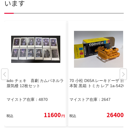
います
ado チェキ 喜劇 カムパネルラ
70 小松 D65A レーキドーザ 日
蜃気楼 12枚セット
本製 黒箱 トミカ レア 1a-5420
マイストア在庫：
4870
マイストア在庫：
2647
11600
26400
税込
円
税込
円