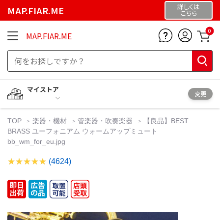
詳しくは
MAP.FIAR.ME
こちら
0
MAP.FIAR.ME
マイストア
変更
TOP
楽器・機材
管楽器・吹奏楽器
【良品】BEST
BRASS ユーフォニアム ウォームアップミュート
bb_wm_for_eu.jpg
(4624)