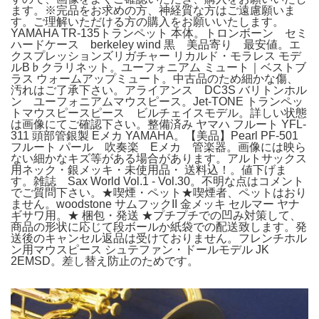
ます。※完品をお求めの方、神経質な方はご遠慮願いま
す。ご理解いただける方の購入をお願いいたします。
YAMAHA TR-135トランペット 本体。トロンボーン セミ
ハードケース berkeley wind 黒 美品寄り 最安値。エ
クスプレッションズリガチャー リカルド・モラレス モデ
ルB♭クラリネット。ユーフォニアム ミュート｜ベストブ
ラス ウォームアップミュート。中古品のため細かな傷、
汚れはご了承下さい。アライアンス DC3S バリトンホル
ン ユーフォニアムマウスピース。Jet-TONE トランペッ
トマウスピースピース ビルチェイスモデル。詳しい状態
は画像にてご確認下さい。整備済み ヤマハ フルート YFL-
311 頭部管銀製 Eメカ YAMAHA。【美品】Pearl PF-501
フルート パール 吹奏楽 Eメカ 管楽器。画像には映ら
ない細かなキズ等がある場合があります。アルトサックス
用ネック・銀メッキ・未使用品・ 送料込！。値下げま
す。雑誌 Sax World Vol.1 - Vol.30。不明な点はコメント
でご質問下さい。★喫煙・ペット★喫煙者、ペットはおり
ません。woodstone サムフックII 金メッキ セルマー ヤナ
ギサワ用。★ 梱包・発送 ★プチプチでの凹み対策して、
商品の形状に応じて段ボールか紙袋での配送致します。発
送後のキャンセル返品は受けておりません。フレンチホル
ン用マウスピース シュテファン・ドールモデル JK
2EMSD。差し替え防止のためです。