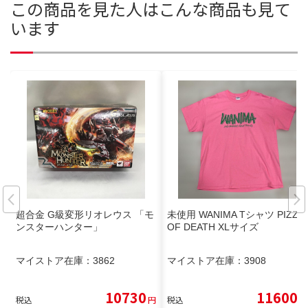
この商品を見た人はこんな商品も見て
います
超合金 G級変形リオレウス 「モ
未使用 WANIMA Tシャツ PIZZA
ンスターハンター」
OF DEATH XLサイズ
マイストア在庫：
3862
マイストア在庫：
3908
10730
11600
税込
円
税込
円