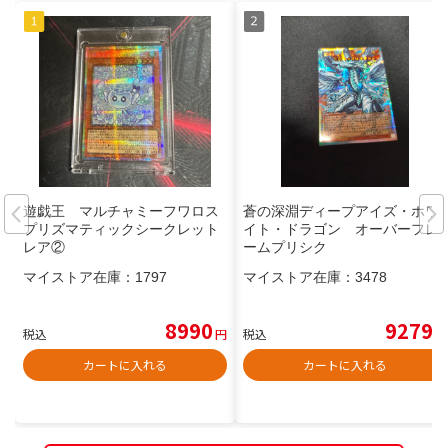
遊戯王 マルチャミーフワロス
蒼の深淵ディープアイズ・ホワ
プリズマティックシークレット
イト・ドラゴン オーバーフレ
レア②
ームプリシク
マイストア在庫：
1797
マイストア在庫：
3478
8990
9279
税込
円
税込
円
カートに入れる
カートに入れる