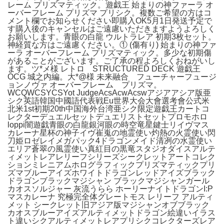
レーム プリズマティック。遊戯王 始まりの神ファーラ オ
ーバーフレーム プリズマ プリシク。複数ご希望の方はコ
メント欄でお知らせください即購入OK5月1日発送予定で
す購入後のキャンセルはご遠慮いただきますようよろしく
お願いします。青眼の白龍 ウルトラレア 初期3枚セット。
神経質な方はご遠慮ください。① (傷有り) 始まりの神ファ
ーラ オーバーフレーム プリズマティック。多少な初期傷
があることがございます。ご了承の程よろしくおねがいし
ます。ツ*メ様 レトロ STRUCTURED DECK 遊戯王
OCG 城之内編。大*@様 未来融合 フューチャーフュージ
ョンノヴァ オーバーフレーム プリズマ。
WCQWCSYCSYot JudgeAcsAcwAcswアジアアシア版亜
シク英語韓国中國語代表戦Eu世界大会大會選考會公式米
北米1st初期20th中国海外台湾亜シク限定遊戯王カートコ
レクターデュエルセットデュエリストセットプロモホロ
loppi闇遊戯青眼の白龍銀河眼の時空竜星鍵士リイヴマス
カレーナ星杯の神子イヴ崔嵬の地霊使い灼熱の火霊使い閃
刀姫ロゼレイメガパック4ドラゴンメイド清冽の水霊使い
エリア蒼翠の風霊使い真紅目の黒竜スタジオダイスアルテ
ィメットレアレリーフシリーズシークレットアートコレク
ションミレニアムホログラフィックプリズマティックプリ
ズマブルーアイズホワイトドラゴンレッドアイズブラック
ドラゴンブラックマジシャン ブラックマジシャンガール
カオスソルジャー 灰流うらら ホーリーナイトドラゴンI:P
マスカレーナ 究極完全体グレートモス レリーフ アルティ
メット シークレット旧アジア版マジシャンオブブラック
カオスブルーアイズアルティメットドラゴン絵違いイラス
ト違いシクアルティメットレアプリシクコレクターズレア