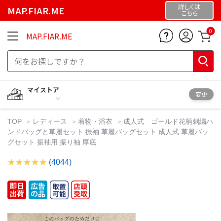
詳しくは
MAP.FIAR.ME
こちら
0
MAP.FIAR.ME
マイストア
変更
TOP
レディース
着物・浴衣
成人式 ゴールド花柄刺繍ハ
ンドバッグと草履セット 振袖 草履バッグセット 成人式 草履バッ
グセット 振袖用 振り袖 厚底
(4044)