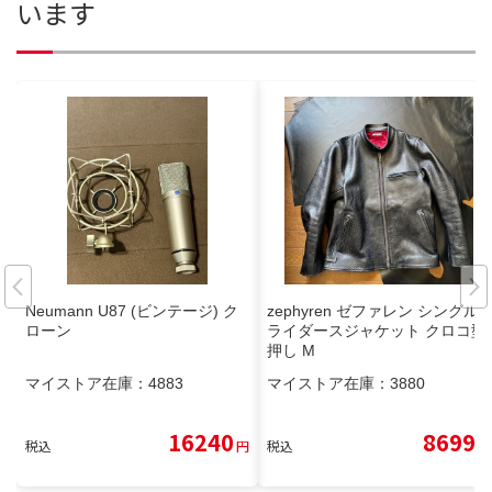
います
Neumann U87 (ビンテージ) ク
zephyren ゼファレン シングル
ローン
ライダースジャケット クロコ型
押し M
マイストア在庫：
4883
マイストア在庫：
3880
16240
8699
税込
円
税込
円