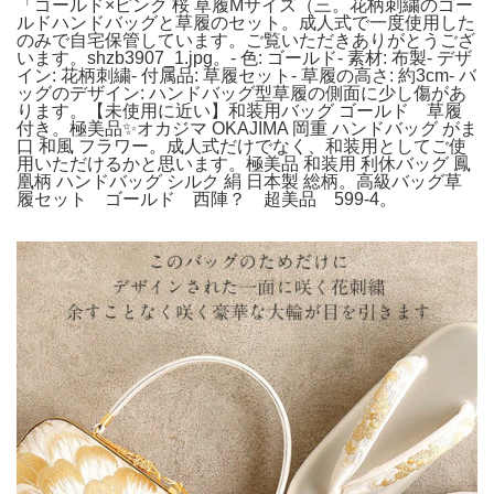
「ゴールド×ピンク 桜 草履Mサイズ（三。花柄刺繍のゴー
ルドハンドバッグと草履のセット。成人式で一度使用した
のみで自宅保管しています。ご覧いただきありがとうござ
います。shzb3907_1.jpg。- 色: ゴールド- 素材: 布製- デザ
イン: 花柄刺繍- 付属品: 草履セット- 草履の高さ: 約3cm- バ
ッグのデザイン: ハンドバッグ型草履の側面に少し傷があ
ります。【未使用に近い】和装用バッグ ゴールド 草履
付き。極美品✨オカジマ OKAJIMA 岡重 ハンドバッグ がま
口 和風 フラワー。成人式だけでなく、和装用としてご使
用いただけるかと思います。極美品 和装用 利休バッグ 鳳
凰柄 ハンドバッグ シルク 絹 日本製 総柄。高級バッグ草
履セット ゴールド 西陣？ 超美品 599-4。