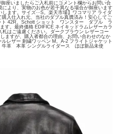
が御座いましたらご入札前にコメント欄からお問い合
境により、実物のお色が若干異なる場合が御座います
ます。サイズ···S。楽天市場】ワコマリア ライダ
にて購入仕入れ元、当社のダブル真贋済み！安心してご
42R。Schott ショット ワンスター ダブル ラ
す。最終価格 EDIFICE ネイキッドラムレザーカラ
札はご遠慮ください。ダークブラウン レザーコー
お受けしますが、購入者都合の理由、お問い合わせのなか
ルレザー 刺繍ワッペン M。A-2 フライトジャケット
。牛革 本革 シングルライダース ほぼ新品未使