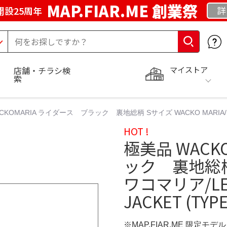
MAP.FIAR.ME 創業祭
詳
開設25周年
マイストア
店舗・チラシ検
索
KOMARIA ライダース ブラック 裏地総柄 Sサイズ WACKO MARIA/ワコマリ
HOT !
極美品 WACK
ック 裏地総柄 
ワコマリア/LEAT
JACKET (TYPE
※MAP.FIAR.ME 限定モデル