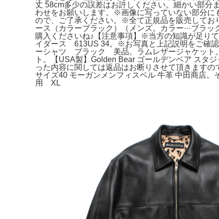
丈 58cm多少の誤差はお許しください。細かい部
わせをお願いします。※画像に写っていない部分に
ので、ご了承ください。※全て正規品を販売しており
ース（カラーブラック）（メンズ。カラー···ブラ
購入くださいね♪【注意事項】※当方の知識が足りていな
イダース 613US 34。※お写真と上記説明をご確
ーシャツ ブラック 美品。ラムレザージャケット
ト。【USA製】Golden Bear ゴールデンベ
った内容に関しては返品はお断りさせて頂きますのでご了
サイズ40 モーガンメンフィスベル 牛革 中田商
用 XL