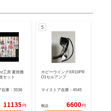
rryz工房 夏焼雅
ホビーウイングXR10PR
8枚セット
O1セルアンプ
ア在庫：
3536
マイストア在庫：
4545
11135
6600
円
円
税込