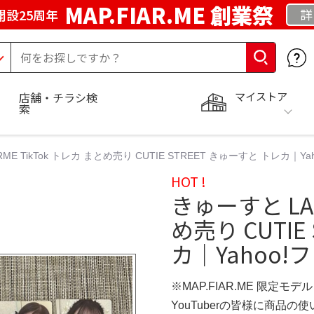
MAP.FIAR.ME 創業祭
詳
開設25周年
マイストア
店舗・チラシ検
索
ME TikTok トレカ まとめ売り CUTIE STREET きゅーすと トレカ｜Y
HOT !
きゅーすと LAR
め売り CUTIE
カ｜Yahoo!
※MAP.FIAR.ME 限定モデル
YouTuberの皆様に商品