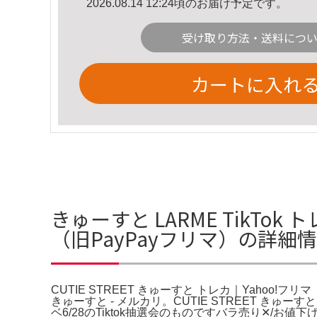
2026.08.14 12:24頃のお届け予定です。
受け取り方法・送料につ
カートに入れ
きゅーすと LARME TikTok 
（旧PayPayフリマ）の詳細
CUTIE STREET きゅーすと トレカ｜Yahoo!フリ
きゅーすと - メルカリ。CUTIE STREET きゅーす
ベ6/28のTiktok抽選会のものですバラ売り‪✕‬/お値