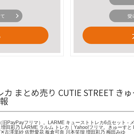
いて
受
る
トレカ まとめ売り CUTIE STREET 
情報
マ（旧PayPayフリマ）。LARME キューストトレカ6点セット - メ
と 増田彩乃 LARME ラルム トレカ｜Yahoo!フリマ。きゅーすと 
下げ‪✕‬古澤里紗 佐野愛花 板倉可奈 川本笑瑠 増田彩乃 梅田みゆ