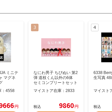
IMJA ミニテ
なにわ男子 ちびぬい 第2
6338 Be
ャ マグネ
弾 道枝くん以外の6体
生写真 4
グ
セミコンプリートセット
庫：
4558
マイストア在庫：
2833
マイスト
9666
9860
円
円
税込
税込