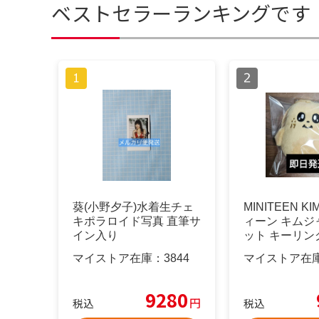
ベストセラーランキングです
葵(小野夕子)水着生チェ
MINITEEN K
キポラロイド写真 直筆サ
ィーン キムジ
イン入り
ット キーリン
マイストア在庫：
3844
マイストア在
9280
円
税込
税込