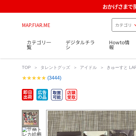
おかげさまで
MAP.FIAR.ME
カテゴリ一
デジタルチラ
Howto情
覧
シ
報
TOP
タレントグッズ
アイドル
きゅーすと LAR
(3444)