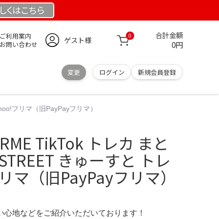
しくは
こちら
合計金額
ご利用案内
0
ゲスト様
0円
お問い合わせ
変更
ログイン
新規会員登録
ahoo!フリマ（旧PayPayフリマ）
ME TikTok トレカ まと
 STREET きゅーすと トレ
フリマ（旧PayPayフリマ）
の使い心地などをご紹介いただいております！