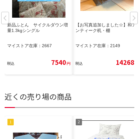
新品ふとん サイクルダウン増
【お写真追加しました☆】和ア
量1.3kgシングル
ンティーク机・棚
マイストア在庫：
2667
マイストア在庫：
2149
7540
14268
税込
円
税込
円
近くの売り場の商品