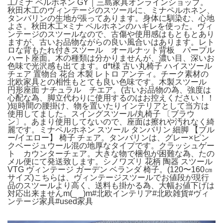
工/ミナ ペルホネン GY｜三島家具オンラインショップ。
秋田木工のヴィンテージのスツールに、ミナペルホネン、
タンバリンの生地が張ってあります。身体に馴染む、心地
よさ。秋田木工×ミナ ペルホネンのハギレを使った。ヴィ
ンテージのスツールなので、古傷や使用感はもともとあり
ますが、古いお品物ながらの良い風合いはあります。レト
ロな背もたれ付きスツール オールナット背板 パープル
ハート座面。木の種類は分かりませんが、濃い目、深いお
色味で光沢感も出てます。d*t様 古い丸椅子 ハイスツール
チェア 置物台 花台 木製 レトロ アンティ。チーク素材の
北欧家具との相性もとても良い色味です。木製スツール
円形座面 ナチュラル チエア。(古いお品物の為、強度は
心配な為、脚立代わりに使用するのはお控えください！！
)短時間の腰掛け、物を置いたりインテリアとして当方は
使用してました。スイングスツール/丸椅子 〔ブラウ
ン〕。あまり使用してないので、座面は擦れや汚れなく綺
麗です。ミナペルホネン スツール タンバリン 細脚 【ブル
ー/イエロー】 椅子 チェア。タンバリンは、グレー×ピン
クベージュウール混の地厚なタイプです。クラッシュゲー
ト カウンターチェア。大きな物で梱包が困難な為、たの
メル便にて発送致します。シノワズリ 花柄 陶器 スツール
VTG ヴィンテージ ガーデン ベランダ 椅子。(120〜160㎝
サイズ)こちらは、ヴィンテージスツールでお値段が現行
品のスツールより高く、送料も掛かる為、大幅お値下げは
対応出来ませんm(_ _)m#北欧インテリア#北欧雑貨#ヴィ
ンテージ家具#used家具