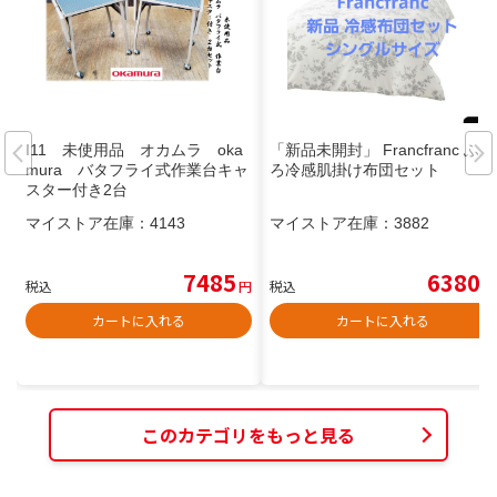
I11 未使用品 オカムラ oka
「新品未開封」 Francfranc ふわ
mura バタフライ式作業台キャ
ろ冷感肌掛け布団セット
スター付き2台
マイストア在庫：
4143
マイストア在庫：
3882
7485
6380
税込
円
税込
円
カートに入れる
カートに入れる
このカテゴリをもっと見る