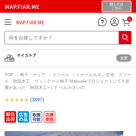
詳しくは
MAP.FIAR.ME
こちら
0
MAP.FIAR.ME
マイストア
変更
TOP
椅子・チェア
スツール
ミナペルホネン生地 スツー
ル 秋田木工 ヴィンテージ椅子 Makuakeプロジェクトにて大反
響があった「秋田木工×ミナ ペルホネンの
(3897)