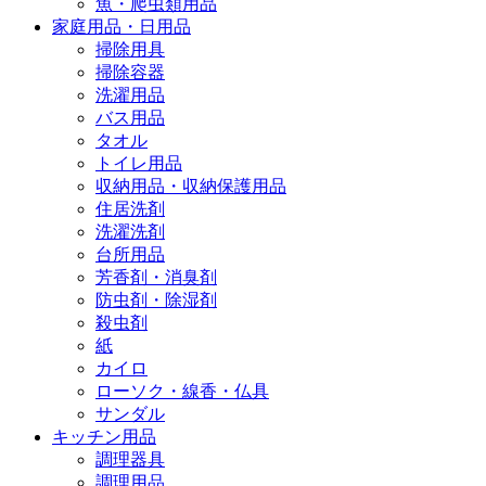
魚・爬虫類用品
家庭用品・日用品
掃除用具
掃除容器
洗濯用品
バス用品
タオル
トイレ用品
収納用品・収納保護用品
住居洗剤
洗濯洗剤
台所用品
芳香剤・消臭剤
防虫剤・除湿剤
殺虫剤
紙
カイロ
ローソク・線香・仏具
サンダル
キッチン用品
調理器具
調理用品