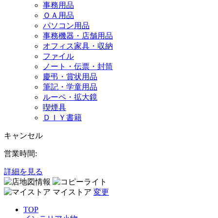
事務用品
ＯＡ用品
パソコン用品
事務機器・店舗用品
オフィス家具・収納
ファイル
ノート・伝票・封筒
慶弔・賞状用品
筆記・学童用品
ルーペ・拡大鏡
喫煙具
ＤＩＹ書籍
キャンセル
営業時間:
詳細を見る
マイストア
変更
TOP