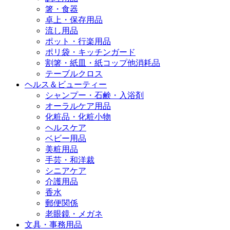
箸・食器
卓上・保存用品
流し用品
ポット・行楽用品
ポリ袋・キッチンガード
割箸・紙皿・紙コップ他消耗品
テーブルクロス
ヘルス＆ビューティー
シャンプー・石鹸・入浴剤
オーラルケア用品
化粧品・化粧小物
ヘルスケア
ベビー用品
美粧用品
手芸・和洋裁
シニアケア
介護用品
香水
郵便関係
老眼鏡・メガネ
文具・事務用品