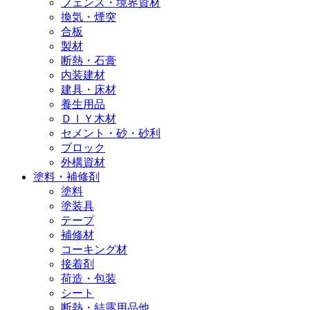
フェンス・境界資材
換気・煙突
合板
製材
断熱・石膏
内装建材
建具・床材
養生用品
ＤＩＹ木材
セメント・砂・砂利
ブロック
外構資材
塗料・補修剤
塗料
塗装具
テープ
補修材
コーキング材
接着剤
荷造・包装
シート
断熱・結露用品他