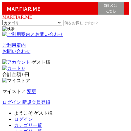
詳しくは
MAP.FIAR.ME
こちら
MAP.FIAR.ME
ご利用案内
お問い合わせ
ゲスト様
0
合計金額
0円
マイストア
変更
ログイン
新規会員登録
ようこそ
ゲスト様
ログイン
カテゴリ一覧