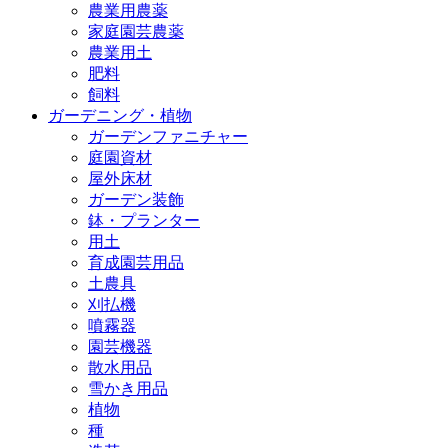
農業用農薬
家庭園芸農薬
農業用土
肥料
飼料
ガーデニング・植物
ガーデンファニチャー
庭園資材
屋外床材
ガーデン装飾
鉢・プランター
用土
育成園芸用品
土農具
刈払機
噴霧器
園芸機器
散水用品
雪かき用品
植物
種