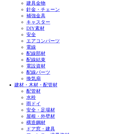
建具金物
針金・チェーン
補強金具
キャスター
DIY素材
安全
エアコンパーツ
電線
配線部材
配線結束
電設資材
配線パーツ
換気扇
建材・木材・配管材
配管材
水栓
雨ドイ
安全・足場材
屋根・外壁材
構造鋼材
ドア窓・建具