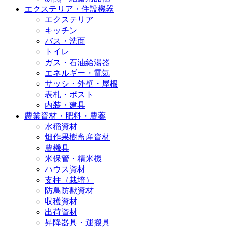
エクステリア・住設機器
エクステリア
キッチン
バス・洗面
トイレ
ガス・石油給湯器
エネルギー・電気
サッシ・外壁・屋根
表札・ポスト
内装・建具
農業資材・肥料・農薬
水稲資材
畑作果樹畜産資材
農機具
米保管・精米機
ハウス資材
支柱（栽培）
防鳥防獣資材
収穫資材
出荷資材
昇降器具・運搬具