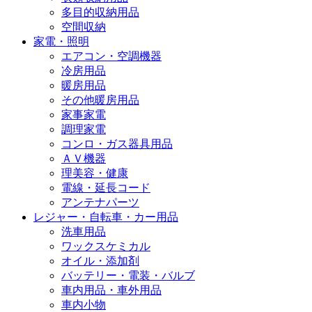
多目的収納用品
空間収納
家電・照明
エアコン・空調機器
冷房用品
暖房用品
その他暖房用品
家事家電
調理家電
コンロ・ガス器具用品
ＡＶ機器
理美容・健康
電線・延長コード
アンテナパーツ
レジャー・自転車・カー用品
洗車用品
ワックスケミカル
オイル・添加剤
バッテリー・電装・バルブ
車内用品・車外用品
車内小物