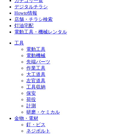
カテゴリ一覧
デジタルチラシ
Howto情報
店舗・チラシ検索
灯油宅配
電動工具・機械レンタル
工具
電動工具
電動機械
先端パーツ
作業工具
大工道具
左官道具
工具収納
保安
荷役
計測
研磨・ケミカル
金物・電材
釘・ビス
ネジボルト