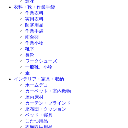
造花
衣料・靴・作業手袋
作業衣料
実用衣料
防寒用品
作業手袋
雨合羽
作業小物
靴下
長靴
ワークシューズ
一般靴、小物
傘
インテリア・家具・収納
ホームデコ
カーペット・室内敷物
屋内床材
カーテン・ブラインド
座布団・クッション
ベッド・寝具
こたつ用品
衣類収納用品