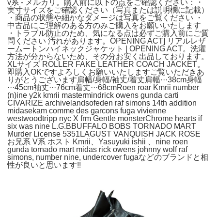
v系 - メルカリ。購入前に以下の点をご確認ください：・
実寸サイズをご確認ください（写真または説明欄に記載）
・商品の状態や細かなダメージは写真をご覧ください ・
中古品にご理解のある方のみご購入をお願いいたします
・トラブル防止のため、気になる点は必ずご購入前にご質
問ください 汚れがあります。OPENING ACT] リアルレザ
ームートンハイネックジャケット | OPENING ACT。洗濯
方法が分からないため、その分お安く出品しております。
XLサイズ ROLLER FAKE LEATHER COACH JACKET。
即購入OKですよろしくお願いいたしますご覧いただきあ
りがとうございます肩幅/身幅/袖丈/着丈肩幅···38cm身幅
···45cm袖丈···76cm着丈···68cmRoen roar Kmrii number
(n)ine y2k kmrii mastermindrick owens gunda carti
CIVARIZE archivelandsofeden raf simons 14th addition
midasekam comme des garcons fuga vivienne
westwoodtripp nyc X frm Gentle monsterChrome hearts if
six was nine L.G.BBUFFALO BOBS TORNADO MART
Murder License 5351LAGUST VANQUISH JACK ROSE
お兄系 V系 ホスト Kmrii、Yasuyuki ishii 、nine roen
gunda tornado mart midas rick owens johnny wolf raf
simons, number nine, undercover fugaなどのブランドと相
性が良いと思います!!