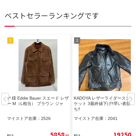
ベストセラーランキングです
s*.様 Eddie Bauer スエード レザ
KADOYA レザーライダースジャ
ー M（L相当） ブラウン ジャ
ケット 3最終値下げ‼️早い者勝
ち‼️
マイストア在庫：
2526
マイストア在庫：
2041
5858
19250
税込
円
税込
円