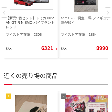
【新品5個セット】トミカ NISS
figma 283 桐生一馬 フィギュア
AN GT-R NISMO バイブラント
龍が如く
レッド
マイストア在庫：
2305
マイストア在庫：
1854
6321
8990
税込
円
税込
円
近くの売り場の商品