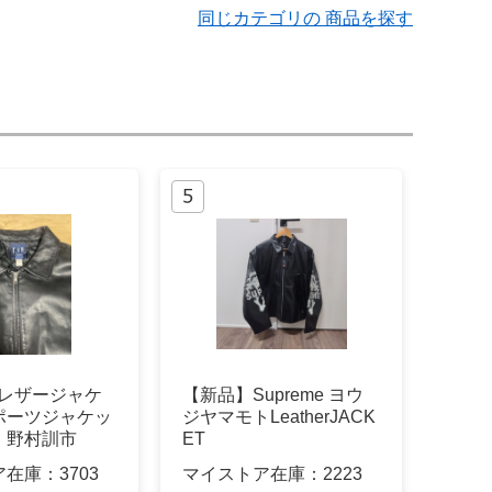
同じカテゴリの 商品を探す
APレザージャケ
【新品】Supreme ヨウ
ポーツジャケッ
ジヤマモトLeatherJACK
 野村訓市
ET
ア在庫：
3703
マイストア在庫：
2223