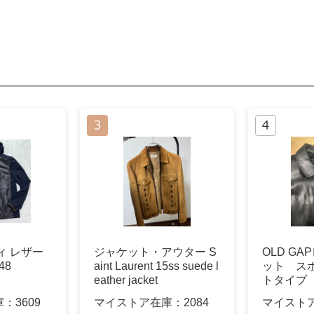
ィ レザー
ジャケット・アウター S
OLD G
48
aint Laurent 15ss suede l
ット ス
eather jacket
トタイプ
庫：
3609
マイストア在庫：
2084
マイスト