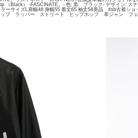
g Top （Black） -FASCINATE。- 色: 黒 ブラック- デザ
ラーカラーサイズL肩幅48 身幅55 着丈65 袖丈58美品 #s
ドホップ ラッパー ストリート ヒップホップ 革ジャン フ