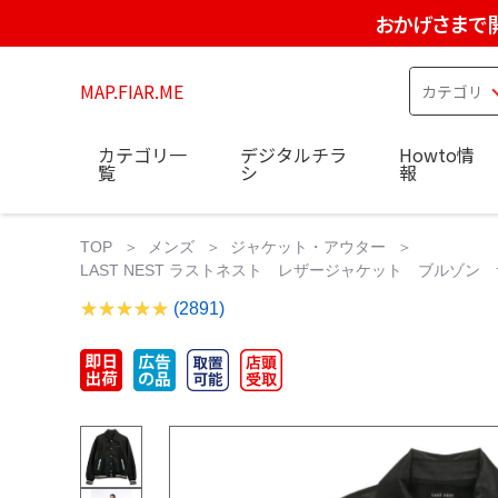
おかげさまで
MAP.FIAR.ME
カテゴリ一
デジタルチラ
Howto情
覧
シ
報
TOP
メンズ
ジャケット・アウター
LAST NEST ラストネスト レザージャケット ブルゾン サ
(2891)