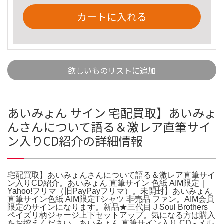
カートに入れる
欲しいものリストに追加
あいみょん サイン 宅配買取】あいみょ
んさんについて語る＆激レア直筆サイ
ン入りCD紹介の詳細情報
宅配買取】あいみょんさんについて語る＆激レア直筆サイ
ン入りCD紹介。あいみょん 直筆サイン 色紙 AIM限定｜
Yahoo!フリマ（旧PayPayフリマ）。未開封】あいみょん
直筆サイン色紙 AIM限定Tシャツ 非売品 ファン。AIM会員
限定のサインになります。新品★三代目 J Soul Brothers
ペイズリ柄ジャージ上下セットアップ。気になる方は購入
をお控えください。あいみょん 直筆サイン入り CD - メル