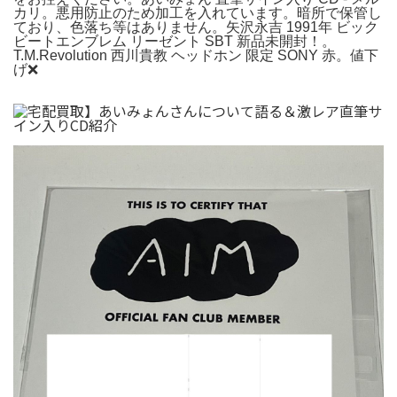
カリ。悪用防止のため加工を入れています。暗所で保管し
ており、色落ち等はありません。矢沢永吉 1991年 ビック
ビートエンブレム リーゼント SBT 新品未開封！。
T.M.Revolution 西川貴教 ヘッドホン 限定 SONY 赤。値下
げ❌