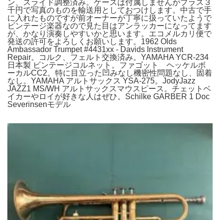
ン、スライド調整済み。ケースは付属しませんがプラス３
千円で写真のものを輸送用としておつけします。中古で手
に入れたものですが前オーナーが丁寧に扱っていたようで
ビンテージ楽器なので見た目はアンラッカーになってます
が、かなり演奏しやすいかと思います。エコメルカリ便で
発送の許可をよろしくお願いします。1962 Olds
Ambassador Trumpet #4431xx - Davids Instrument
Repair。コルク、フェルト交換済み。YAMAHA YCR-234
日本製 ビンテージコルネット。ファゴット ヘッケルボ
ーカルCC2。特に目立った凹みなし機密性問題なし、固着
なし。YAMAHA アルトサックス YSA-275。JodyJazz
JAZZ1 MS/WH アルトサックスマウスピース。チェットベ
イカーやロイが好きな人はぜひ。Schilke GARBER 1 Doc
Severinsenモデル