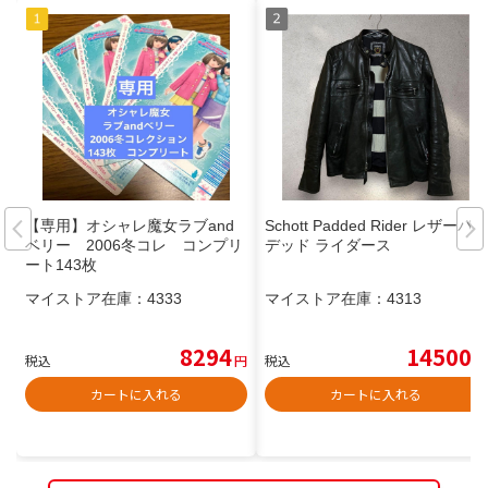
【専用】オシャレ魔女ラブand
Schott Padded Rider レザーパ
ベリー 2006冬コレ コンプリ
デッド ライダース
ート143枚
マイストア在庫：
4333
マイストア在庫：
4313
8294
14500
税込
円
税込
円
カートに入れる
カートに入れる