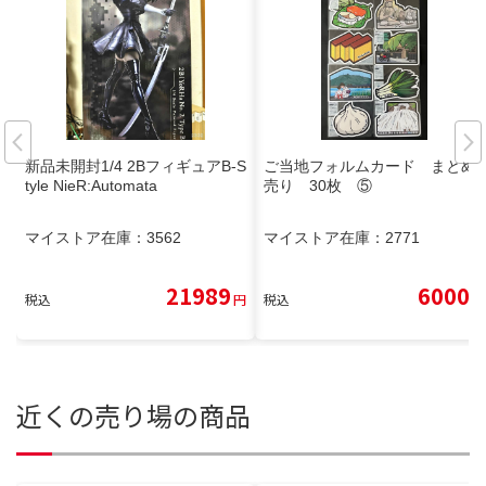
新品未開封1/4 2BフィギュアB-S
ご当地フォルムカード まとめ
tyle NieR:Automata
売り 30枚 ⑤
マイストア在庫：
3562
マイストア在庫：
2771
21989
6000
税込
円
税込
円
近くの売り場の商品