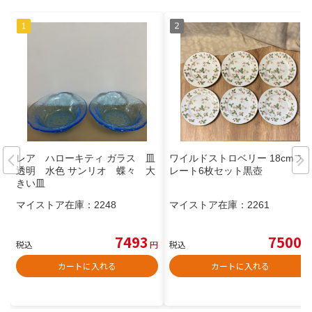
レア ハローキティ ガラス 皿
ワイルドストロベリー 18cmプ
透明 水色 サンリオ 蝶々 大
レート6枚セット黒壺
きい皿
マイストア在庫：
2248
マイストア在庫：
2261
7493
7500
税込
円
税込
円
カートに入れる
カートに入れる