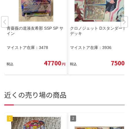
青薔薇の道湊友希那 SSP SP サ
クロノジェット Dスタンダード
イン
デッキ
マイストア在庫：
3478
マイストア在庫：
3936
47700
7500
税込
円
税込
円
近くの売り場の商品